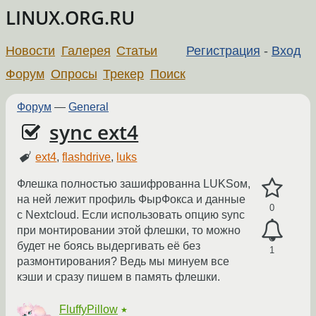
LINUX.ORG.RU
Новости
Галерея
Статьи
Регистрация
-
Вход
Форум
Опросы
Трекер
Поиск
Форум
—
General
sync ext4
ext4
,
flashdrive
,
luks
Флешка полностью зашифрованна LUKSом,
на ней лежит профиль ФырФокса и данные
0
с Nextcloud. Если использовать опцию sync
при монтировании этой флешки, то можно
будет не боясь выдергивать её без
1
размонтирования? Ведь мы минуем все
кэши и сразу пишем в память флешки.
FluffyPillow
★