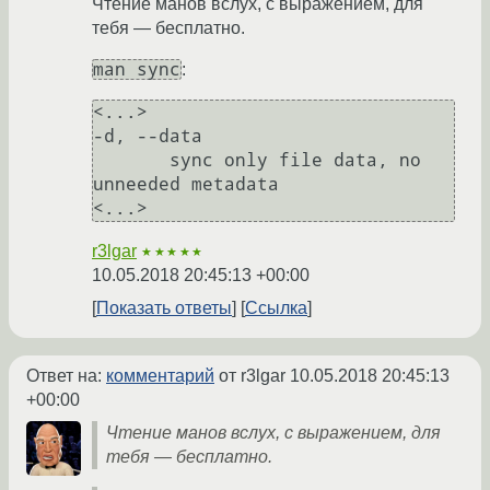
Чтение манов вслух, с выражением, для
тебя — бесплатно.
man sync
:
<...>

-d, --data

       sync only file data, no 
unneeded metadata

r3lgar
★★★★★
10.05.2018 20:45:13 +00:00
Показать ответы
Ссылка
Ответ на:
комментарий
от r3lgar
10.05.2018 20:45:13
+00:00
Чтение манов вслух, с выражением, для
тебя — бесплатно.