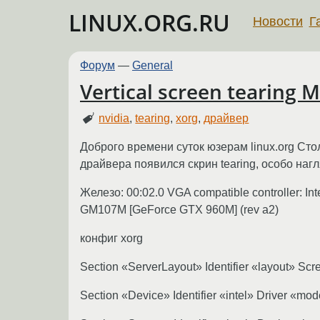
LINUX.ORG.RU
Новости
Г
Форум
—
General
Vertical screen tearing M
nvidia
,
tearing
,
xorg
,
драйвер
Доброго времени суток юзерам linux.org Стол
драйвера появился скрин tearing, особо на
Железо: 00:02.0 VGA compatible controller: Int
GM107M [GeForce GTX 960M] (rev a2)
конфиг xorg
Section «ServerLayout» Identifier «layout» Scr
Section «Device» Identifier «intel» Driver «