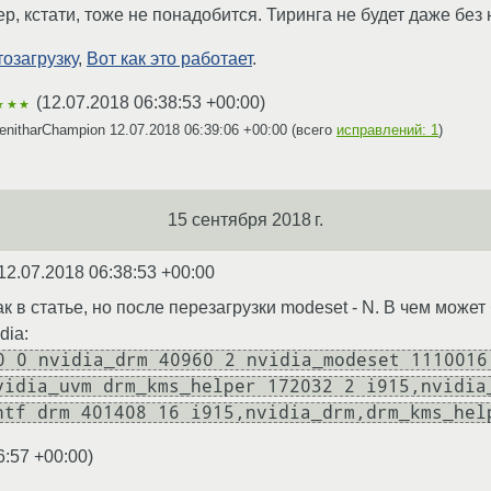
 кстати, тоже не понадобится. Тиринга не будет даже без 
тозагрузку
,
Вот как это работает
.
(
12.07.2018 06:38:53 +00:00
)
★★★
enitharChampion
12.07.2018 06:39:06 +00:00
(всего
исправлений: 1
)
15 сентября 2018 г.
12.07.2018 06:38:53 +00:00
ак в статье, но после перезагрузки modeset - N. В чем може
dia:
0 0 nvidia_drm 40960 2 nvidia_modeset 1110016
vidia_uvm drm_kms_helper 172032 2 i915,nvidia
ntf drm 401408 16 i915,nvidia_drm,drm_kms_hel
6:57 +00:00
)