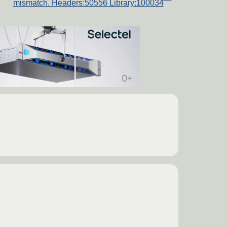
mismatch. Headers:50556 Library:100034