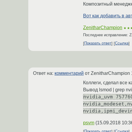
Композитный менеджер,
Вот как добавить в ав
ZenitharChampion
★★
Последнее исправление: Z
Показать ответ
Ссылка
Ответ на:
комментарий
от ZenitharChampion
Коллеги, сделал все к
Вывод lsmod | grep nvi
nvidia_uvm 75776
nvidia_modeset,n
nvidia,ipmi_devi
psvm
(
15.09.2018 10:3
Показать ответ
Ссылка