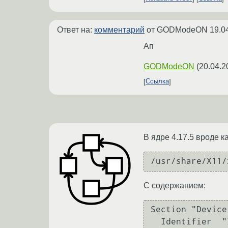
Ответ на:
комментарий
от GODModeON
19.0
Ап
GODModeON
(
20.04.2
Ссылка
В ядре 4.17.5 вроде 
С содержанием:
Section "Device"
  Identifier  "Intel Graphics"
