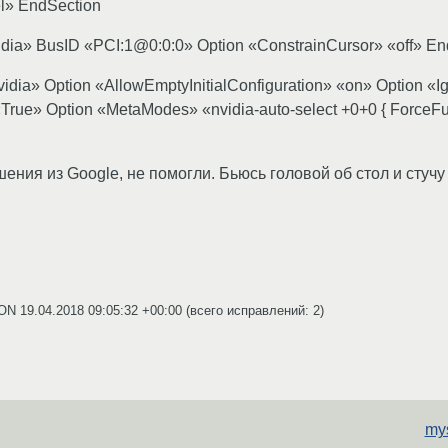
tel» EndSection
nvidia» BusID «PCI:1@0:0:0» Option «ConstrainCursor» «off» E
nvidia» Option «AllowEmptyInitialConfiguration» «on» Option 
True» Option «MetaModes» «nvidia-auto-select +0+0 { ForceFu
ия из Google, не помогли. Бьюсь головой об стол и стучу 
eON
19.04.2018 09:05:32 +00:00
(всего исправлений: 2)
mys