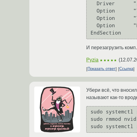
  Driver      "intel"

  Option      "TripleBuffer" "true"

  Option      "TearFree"     "true"

  Option      "DRI"          "false"

И перезагрузить комп.
Pyzia
(
12.07.2
★★★★★
Показать ответ
Ссылка
Убери всё, что вносил
называют как-то вроде
sudo systemctl 
sudo rmmod nvid