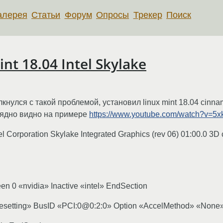
алерея
Статьи
Форум
Опросы
Трекер
Поиск
int 18.04 Intel Skylake
кнулся с такой проблемой, установил linux mint 18.04 cinna
глядно видно на примере
https://www.youtube.com/watch?v=5
el Corporation Skylake Integrated Graphics (rev 06) 01:00.0 3D 
een 0 «nvidia» Inactive «intel» EndSection
modesetting» BusID «PCI:0@0:2:0» Option «AccelMethod» «None