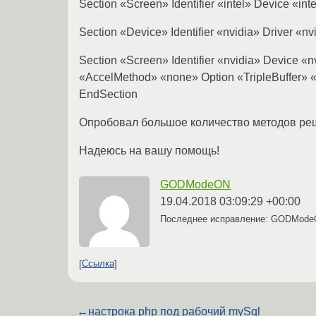
Section «Screen» Identifier «intel» Device «in
Section «Device» Identifier «nvidia» Driver «
Section «Screen» Identifier «nvidia» Device «
«AccelMethod» «none» Option «TripleBuffer» «
EndSection
Опробовал большое количество методов решен
Надеюсь на вашу помощь!
GODModeON
19.04.2018 03:09:29 +00:00
Последнее исправление: GODMod
Ссылка
←
настрока php под рабочий mySql