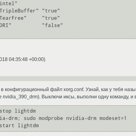
018 04:35:48 +00:00
)
 в конфигурационный файл xorg.conf. Узнай, как у тебя назы
 nvidia_390_drm). Выключи иксы, выполни одну команду, и в
stop lightdm

ia-drm; sudo modprobe nvidia-drm modeset=1
