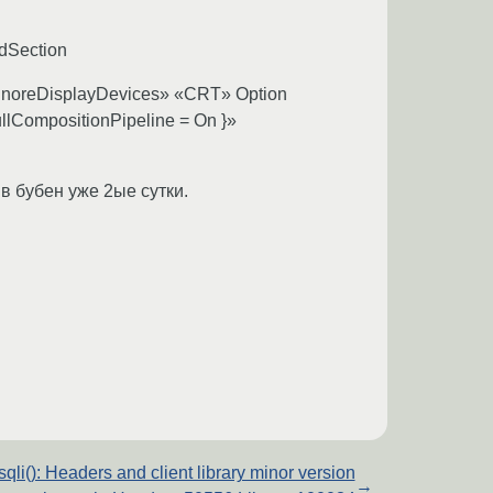
ndSection
«IgnoreDisplayDevices» «CRT» Option
llCompositionPipeline = On }»
в бубен уже 2ые сутки.
qli(): Headers and client library minor version
→