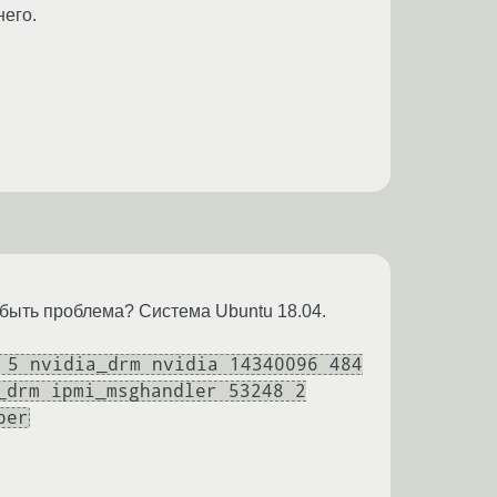
него.
т быть проблема? Система Ubuntu 18.04.
 5 nvidia_drm nvidia 14340096 484
_drm ipmi_msghandler 53248 2
per