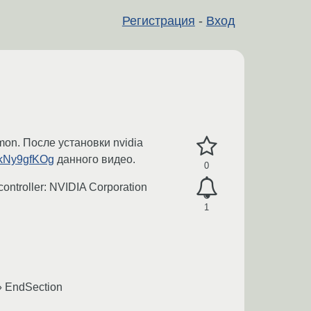
Регистрация
-
Вход
mon. После установки nvidia
xkNy9gfKOg
данного видео.
0
controller: NVIDIA Corporation
1
» EndSection