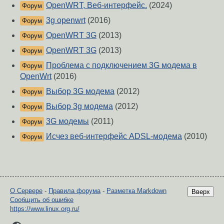
OpenWRT, Веб-интерфейс.
(2024)
Форум
3g openwrt
(2016)
Форум
OpenWRT 3G
(2013)
Форум
OpenWRT 3G
(2013)
Форум
Проблема с подключением 3G модема в
Форум
OpenWrt
(2016)
Выбор 3G модема
(2012)
Форум
Выбор 3g модема
(2012)
Форум
3G модемы
(2011)
Форум
Исчез веб-интерфейс ADSL-модема
(2010)
Форум
О Сервере
-
Правила форума
-
Разметка Markdown
Вверх
Сообщить об ошибке
https://www.linux.org.ru/