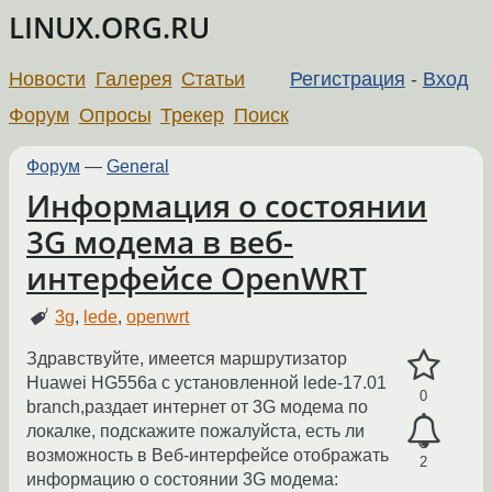
LINUX.ORG.RU
Новости
Галерея
Статьи
Регистрация
-
Вход
Форум
Опросы
Трекер
Поиск
Форум
—
General
Информация о состоянии
3G модема в веб-
интерфейсе OpenWRT
3g
,
lede
,
openwrt
Здравствуйте, имеется маршрутизатор
Huawei HG556a с установленной lede-17.01
0
branch,раздает интернет от 3G модема по
локалке, подскажите пожалуйста, есть ли
возможность в Веб-интерфейсе отображать
2
информацию о состоянии 3G модема: