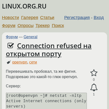
LINUX.ORG.RU
Новости
Галерея
Статьи
Регистрация
-
Вход
Форум
Опросы
Трекер
Поиск
Форум
—
General
Connection refused на
открытом порту
openvpn
,
сети
Перевешивать пробовал, та же фигня.
Подозреваю это какой-то глюк openvpn.
0
Сервер:
1
[root@openvpn ~]# netstat -nltp

Active Internet connections (only 
servers)
