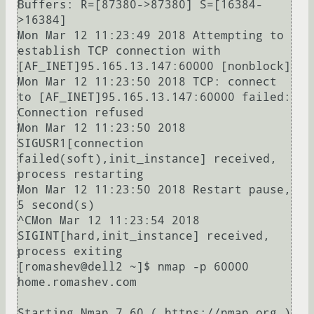
Buffers: R=[87380->87380] S=[16384-
>16384]

Mon Mar 12 11:23:49 2018 Attempting to 
establish TCP connection with 
[AF_INET]95.165.13.147:60000 [nonblock]

Mon Mar 12 11:23:50 2018 TCP: connect 
to [AF_INET]95.165.13.147:60000 failed: 
Connection refused

Mon Mar 12 11:23:50 2018 
SIGUSR1[connection 
failed(soft),init_instance] received, 
process restarting

Mon Mar 12 11:23:50 2018 Restart pause, 
5 second(s)

^CMon Mar 12 11:23:54 2018 
SIGINT[hard,init_instance] received, 
process exiting

[romashev@dell2 ~]$ nmap -p 60000 
home.romashev.com

Starting Nmap 7.60 ( https://nmap.org ) 