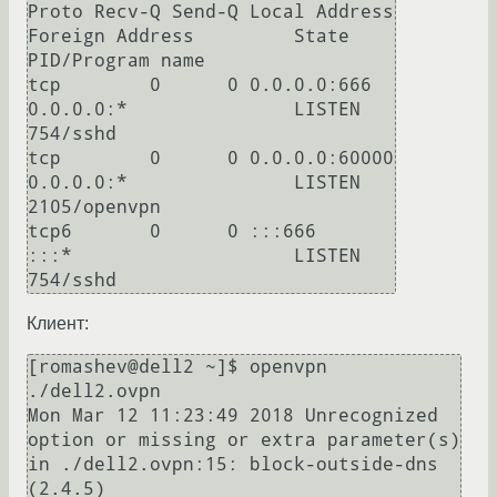
Proto Recv-Q Send-Q Local Address           
Foreign Address         State       
PID/Program name    

tcp        0      0 0.0.0.0:666             
0.0.0.0:*               LISTEN      
754/sshd            

tcp        0      0 0.0.0.0:60000           
0.0.0.0:*               LISTEN      
2105/openvpn        

tcp6       0      0 :::666                  
:::*                    LISTEN      
Клиент:
[romashev@dell2 ~]$ openvpn 
./dell2.ovpn 

Mon Mar 12 11:23:49 2018 Unrecognized 
option or missing or extra parameter(s) 
in ./dell2.ovpn:15: block-outside-dns 
(2.4.5)
