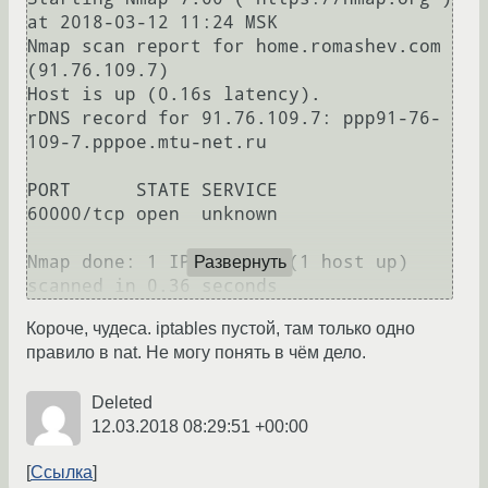
at 2018-03-12 11:24 MSK

Nmap scan report for home.romashev.com 
(91.76.109.7)

Host is up (0.16s latency).

rDNS record for 91.76.109.7: ppp91-76-
109-7.pppoe.mtu-net.ru

PORT      STATE SERVICE

60000/tcp open  unknown

Nmap done: 1 IP address (1 host up) 
Развернуть
Короче, чудеса. iptables пустой, там только одно
правило в nat. Не могу понять в чём дело.
Deleted
12.03.2018 08:29:51 +00:00
Ссылка