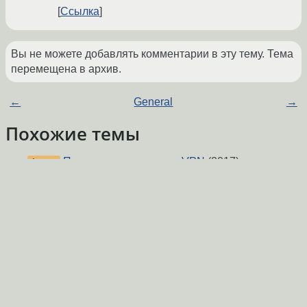
Ссылка
Вы не можете добавлять комментарии в эту тему. Тема
перемещена в архив.
←
General
→
Похожие темы
Помогите донастроить VPN
(2017)
Форум
Нет подключения с windows 7
(2019)
Форум
OpenVPN в docker контейнере-подключение
Форум
снаружи
(2018)
OpenVPN под SSH Tun
(2018)
Форум
openvpn Connection refused
(2016)
Форум
Ошибка подключения OpenVPN к VPS
Форум
серверу.
(2018)