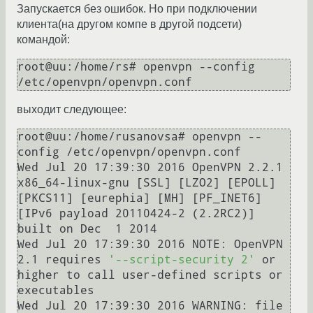
Запускается без ошибок. Но при подключении
клиента(на другом компе в другой подсети)
командой:
root@uu:/home/rs# openvpn --config 
/etc/openvpn/openvpn.conf
выходит следующее:
root@uu:/home/rusanovsa# openvpn --
config /etc/openvpn/openvpn.conf

Wed Jul 20 17:39:30 2016 OpenVPN 2.2.1 
x86_64-linux-gnu [SSL] [LZO2] [EPOLL] 
[PKCS11] [eurephia] [MH] [PF_INET6] 
[IPv6 payload 20110424-2 (2.2RC2)] 
built on Dec  1 2014

Wed Jul 20 17:39:30 2016 NOTE: OpenVPN 
2.1 requires 
'--script-security 2'
 or 
higher to call user-defined scripts or 
executables

Wed Jul 20 17:39:30 2016 WARNING: file 