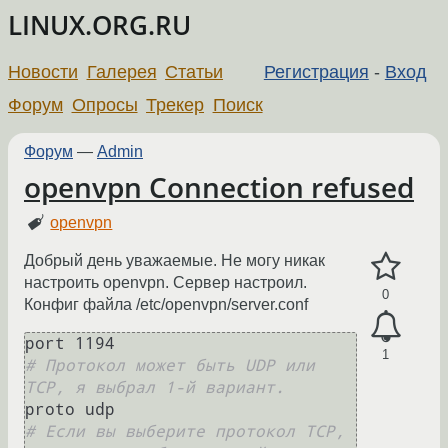
LINUX.ORG.RU
Новости
Галерея
Статьи
Регистрация
-
Вход
Форум
Опросы
Трекер
Поиск
Форум
—
Admin
openvpn Connection refused
openvpn
Добрый день уважаемые. Не могу никак
настроить openvpn. Сервер настроил.
0
Конфиг файла /etc/openvpn/server.conf
1
# Протокол может быть UDP или 
TCP, я выбрал 1-й вариант.
# Если вы выберите протокол TCP, 