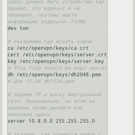
здесь должно быть устройство tap. 
Однако, это вариант я не 
проверял, поэтому ищите 
информацию отдельно. FIXME
dev tun

# Указываем где искать ключи
ca /etc/openvpn/keys/ca.crt

cert /etc/openvpn/keys/server.crt

key /etc/openvpn/keys/server.key  
# This file should be kept secret
# Для 12.04 dh1024.pem
# Задаем IP и маску виртуальной 
сети. Произвольно, но если не 
уверены лучше делайте как 
показано здесь
server 10.8.0.0 255.255.255.0

# Указыем, где хранятся файлы с 