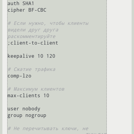
auth SHA1

cipher BF-CBC

# Если нужно, чтобы клиенты 
видели друг друга 
раскомментируйте
;client-to-client

keepalive 10 120

# Сжатие трафика
comp-lzo

# Максимум клиентов
max-clients 10

user nobody

group nogroup

# Не перечитывать ключи, не 