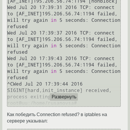
[AF_INET]195.206.56.74:1194 [nonblock]

Wed Jul 20 17:39:31 2016 TCP: connect 
to [AF_INET]195.206.56.74:1194 failed, 
will try again 
in
 5 seconds: Connection 
refused

Wed Jul 20 17:39:37 2016 TCP: connect 
to [AF_INET]195.206.56.74:1194 failed, 
will try again 
in
 5 seconds: Connection 
refused

Wed Jul 20 17:39:43 2016 TCP: connect 
to [AF_INET]195.206.56.74:1194 failed, 
will try again 
in
 5 seconds: Connection 
refused

^CWed Jul 20 17:39:44 2016 
SIGINT[hard,init_instance] received, 
process exiting

Развернуть
Как победить Connection refused? в iptables на
сервере указывал: