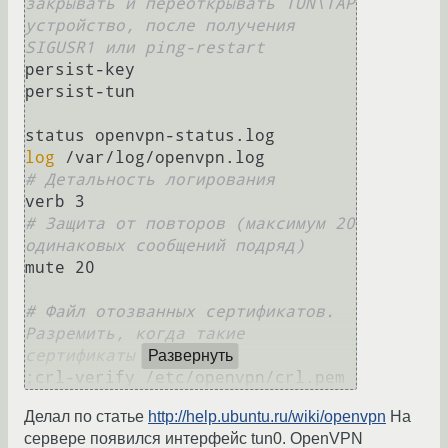
закрывать и переоткрывать TUN\TAP 
устройство, после получения 
SIGUSR1 или ping-restart
persist-key

persist-tun

log
# Детальность логирования
# Защита от повторов (максимум 20 
одинаковых сообщений подряд)
mute 20

# Файл отозванных сертификатов. 
Разремить, когда такие 
сертификаты появятся.
Развернуть
Делал по статье
http://help.ubuntu.ru/wiki/openvpn
На
сервере появился интерфейс tun0. OpenVPN