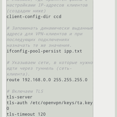
настройками IP-адресов клиентов 
(создадим ниже)
client-config-dir ccd

# Запоминать динамически выданные 
адреса для VPN-клиентов и при 
последующих подключениях 
назначать те же значения.
ifconfig-pool-persist ipp.txt

# Указываем сети, в которые нужно 
идти через туннель (сеть-
клиента).
route 192.168.0.0 255.255.255.0

# Включаем TLS
tls-server

tls-auth /etc/openvpn/keys/ta.key 
0

tls-timeout 120
