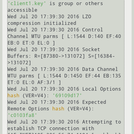
'client1.key'
 is group or others 
accessible

Wed Jul 20 17:39:30 2016 LZO 
compression initialized

Wed Jul 20 17:39:30 2016 Control 
Channel MTU parms [ L:1544 D:140 EF:40 
EB:0 ET:0 EL:0 ]

Wed Jul 20 17:39:30 2016 Socket 
Buffers: R=[87380->131072] S=[16384-
>131072]

Wed Jul 20 17:39:30 2016 Data Channel 
MTU parms [ L:1544 D:1450 EF:44 EB:135 
ET:0 EL:0 AF:3/1 ]

Wed Jul 20 17:39:30 2016 Local Options 
hash
 (VER=V4): 
'69109d17'
Wed Jul 20 17:39:30 2016 Expected 
Remote Options 
hash
 (VER=V4): 
'c0103fa8'
Wed Jul 20 17:39:30 2016 Attempting to 
establish TCP connection with 