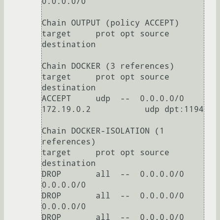
0.0.0.0/0           

Chain OUTPUT (policy ACCEPT)

target     prot opt source               
destination         

Chain DOCKER (3 references)

target     prot opt source               
destination         

ACCEPT     udp  --  0.0.0.0/0            
172.19.0.2           udp dpt:1194

Chain DOCKER-ISOLATION (1 
references)

target     prot opt source               
destination         

DROP       all  --  0.0.0.0/0            
0.0.0.0/0           

DROP       all  --  0.0.0.0/0            
0.0.0.0/0           

DROP       all  --  0.0.0.0/0            