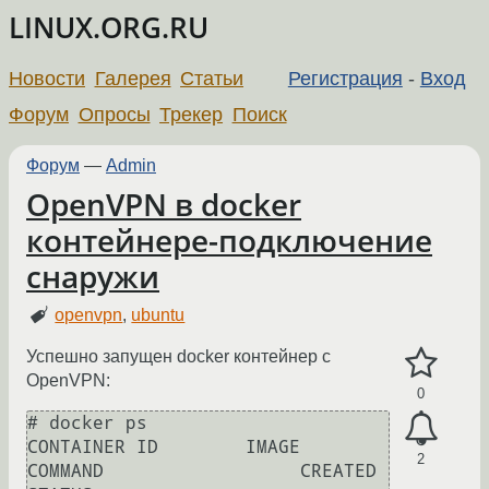
LINUX.ORG.RU
Новости
Галерея
Статьи
Регистрация
-
Вход
Форум
Опросы
Трекер
Поиск
Форум
—
Admin
OpenVPN в docker
контейнере-подключение
снаружи
openvpn
,
ubuntu
Успешно запущен docker контейнер с
OpenVPN:
0
# docker ps

CONTAINER ID        IMAGE                    
2
COMMAND                  CREATED              