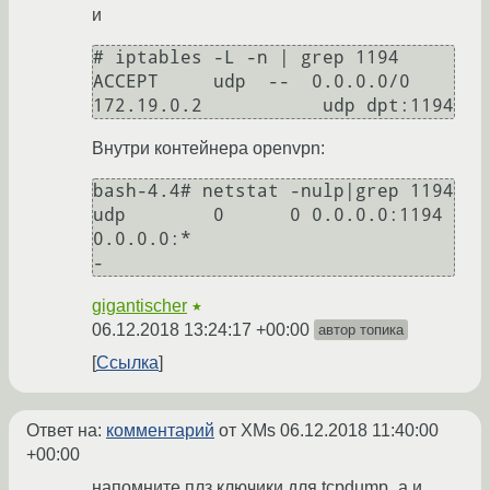
и
# iptables -L -n | grep 1194

ACCEPT     udp  --  0.0.0.0/0            
Внутри контейнера openvpn:
bash-4.4# netstat -nulp|grep 1194

udp        0      0 0.0.0.0:1194            
0.0.0.0:*                           
gigantischer
★
06.12.2018 13:24:17 +00:00
автор топика
Ссылка
Ответ на:
комментарий
от XMs
06.12.2018 11:40:00
+00:00
напомните плз ключики для tcpdump_a и