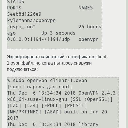
STATUS                          
PORTS                    NAMES

5eeb8d1226e9        
kylemanna/openvpn        
"ovpn_run"               26 hours 
ago         Up 3 seconds                    
0.0.0.0:1194->1194/udp   openvpn

Экспортировал клиентский сертификат в client-
1.ovpn файл, но когда пытаюсь снаружи
подключаться:
% sudo openvpn client-1.ovpn 

[sudo] пароль для root: 

Thu Dec  6 13:34:34 2018 OpenVPN 2.4.3 
x86_64-suse-linux-gnu [SSL (OpenSSL)] 
[LZO] [LZ4] [EPOLL] [PKCS11] 
[MH/PKTINFO] [AEAD] built on Jun 20 
2017

Thu Dec  6 13:34:34 2018 library 