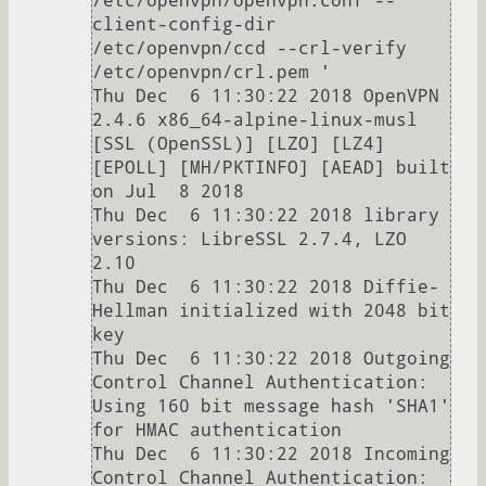
/etc/openvpn/openvpn.conf --
client-config-dir 
/etc/openvpn/ccd --crl-verify 
/etc/openvpn/crl.pem '

Thu Dec  6 11:30:22 2018 OpenVPN 
2.4.6 x86_64-alpine-linux-musl 
[SSL (OpenSSL)] [LZO] [LZ4] 
[EPOLL] [MH/PKTINFO] [AEAD] built 
on Jul  8 2018

Thu Dec  6 11:30:22 2018 library 
versions: LibreSSL 2.7.4, LZO 
2.10

Thu Dec  6 11:30:22 2018 Diffie-
Hellman initialized with 2048 bit 
key

Thu Dec  6 11:30:22 2018 Outgoing 
Control Channel Authentication: 
Using 160 bit message hash 'SHA1' 
for HMAC authentication

Thu Dec  6 11:30:22 2018 Incoming 
Control Channel Authentication: 