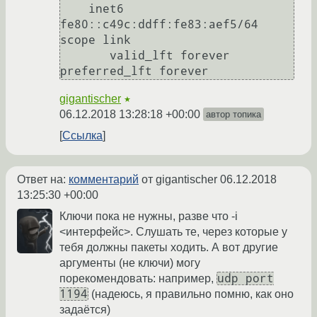
    inet6 
fe80::c49c:ddff:fe83:aef5/64 
scope link 

       valid_lft forever 
gigantischer
★
06.12.2018 13:28:18 +00:00
автор топика
Ссылка
Ответ на:
комментарий
от gigantischer
06.12.2018
13:25:30 +00:00
Ключи пока не нужны, разве что -i
<интерфейс>. Слушать те, через которые у
тебя должны пакеты ходить. А вот другие
аргументы (не ключи) могу
udp port
порекомендовать: например,
1194
(надеюсь, я правильно помню, как оно
задаётся)