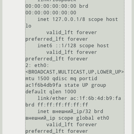
00:00:00:00:00:00 brd 
00:00:00:00:00:00

    inet 127.0.0.1/8 scope host 
lo

       valid_lft forever 
preferred_lft forever

    inet6 ::1/128 scope host 

       valid_lft forever 
preferred_lft forever

2: eth0: 
<BROADCAST,MULTICAST,UP,LOWER_UP> 
mtu 1500 qdisc mq portid 
ac1f6b4db9fa state UP group 
default qlen 1000

    link/ether ac:1f:6b:4d:b9:fa 
brd ff:ff:ff:ff:ff:ff

    inet внешний_ip/32 brd 
внешний_ip scope global eth0

       valid_lft forever 
preferred_lft forever
