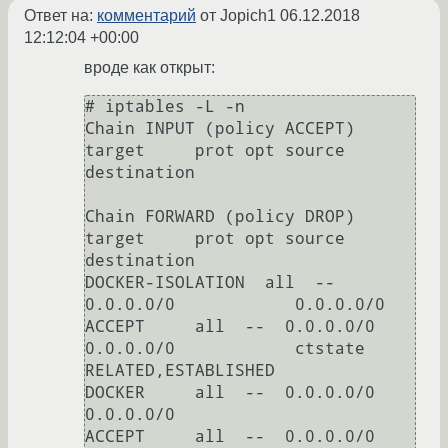
Ответ на:
комментарий
от Jopich1
06.12.2018
12:12:04 +00:00
вроде как открыт:
# iptables -L -n

Chain INPUT (policy ACCEPT)

target     prot opt source               
destination         

Chain FORWARD (policy DROP)

target     prot opt source               
destination         

DOCKER-ISOLATION  all  --  
0.0.0.0/0            0.0.0.0/0           

ACCEPT     all  --  0.0.0.0/0            
0.0.0.0/0            ctstate 
RELATED,ESTABLISHED

DOCKER     all  --  0.0.0.0/0            
0.0.0.0/0           

ACCEPT     all  --  0.0.0.0/0            