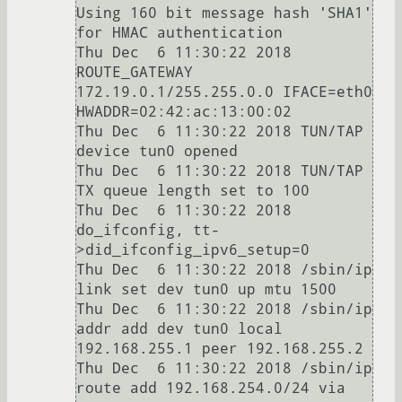
Using 160 bit message hash 'SHA1' 
for HMAC authentication

Thu Dec  6 11:30:22 2018 
ROUTE_GATEWAY 
172.19.0.1/255.255.0.0 IFACE=eth0 
HWADDR=02:42:ac:13:00:02

Thu Dec  6 11:30:22 2018 TUN/TAP 
device tun0 opened

Thu Dec  6 11:30:22 2018 TUN/TAP 
TX queue length set to 100

Thu Dec  6 11:30:22 2018 
do_ifconfig, tt-
>did_ifconfig_ipv6_setup=0

Thu Dec  6 11:30:22 2018 /sbin/ip 
link set dev tun0 up mtu 1500

Thu Dec  6 11:30:22 2018 /sbin/ip 
addr add dev tun0 local 
192.168.255.1 peer 192.168.255.2

Thu Dec  6 11:30:22 2018 /sbin/ip 
route add 192.168.254.0/24 via 