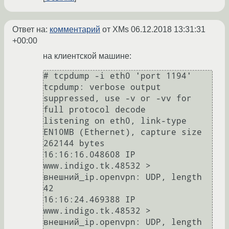
Ответ на:
комментарий
от XMs
06.12.2018 13:31:31
+00:00
на клиентской машине:
# tcpdump -i eth0 'port 1194'

tcpdump: verbose output 
suppressed, use -v or -vv for 
full protocol decode

listening on eth0, link-type 
EN10MB (Ethernet), capture size 
262144 bytes

16:16:16.048608 IP 
www.indigo.tk.48532 > 
внешний_ip.openvpn: UDP, length 
42

16:16:24.469388 IP 
www.indigo.tk.48532 > 
внешний_ip.openvpn: UDP, length 