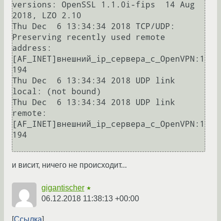
versions: OpenSSL 1.1.0i-fips  14 Aug 
2018, LZO 2.10

Thu Dec  6 13:34:34 2018 TCP/UDP: 
Preserving recently used remote 
address: 
[AF_INET]внешний_ip_сервера_с_OpenVPN:1
194

Thu Dec  6 13:34:34 2018 UDP link 
local: (not bound)

Thu Dec  6 13:34:34 2018 UDP link 
remote: 
[AF_INET]внешний_ip_сервера_с_OpenVPN:1
194

и висит, ничего не происходит...
gigantischer
★
06.12.2018 11:38:13 +00:00
Ссылка