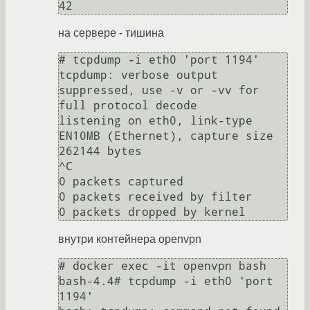
на сервере - тишина
# tcpdump -i eth0 'port 1194'

tcpdump: verbose output 
suppressed, use -v or -vv for 
full protocol decode

listening on eth0, link-type 
EN10MB (Ethernet), capture size 
262144 bytes

^C

0 packets captured

0 packets received by filter

внутри контейнера openvpn
# docker exec -it openvpn bash

bash-4.4# tcpdump -i eth0 'port 
1194'
