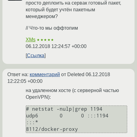
просто деплоить на сервак готовый пакет,
который будет учтён пакетным
менеджером?
// Что-то мы оффтопим
XMs
★★★★★
06.12.2018 12:24:57 +00:00
Ссылка
Ответ на:
комментарий
от Deleted
06.12.2018
12:22:05 +00:00
на удаленном хосте (с серверной частью
OpenVPN):
# netstat -nulp|grep 1194

udp6       0      0 :::1194                 
:::*                                