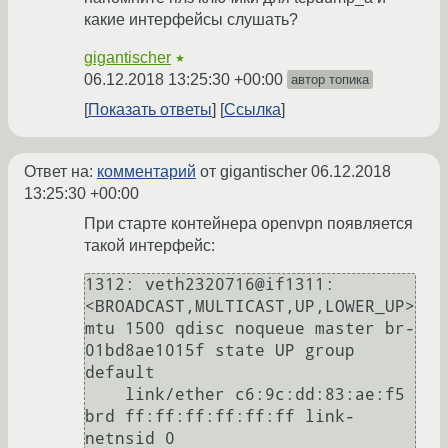
какие интерфейсы слушать?
gigantischer
★
06.12.2018 13:25:30 +00:00
автор топика
Показать ответы
Ссылка
Ответ на:
комментарий
от gigantischer
06.12.2018
13:25:30 +00:00
При старте контейнера openvpn появляется
такой интерфейс:
1312: veth2320716@if1311: 
<BROADCAST,MULTICAST,UP,LOWER_UP> 
mtu 1500 qdisc noqueue master br-
01bd8ae1015f state UP group 
default 

    link/ether c6:9c:dd:83:ae:f5 
brd ff:ff:ff:ff:ff:ff link-
netnsid 0
