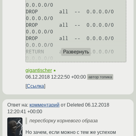
0.0.0.0/0           

DROP       all  --  0.0.0.0/0            
0.0.0.0/0           

DROP       all  --  0.0.0.0/0            
0.0.0.0/0           

DROP       all  --  0.0.0.0/0            
0.0.0.0/0           

RETURN     all  --  0.0.0.0/0            
Развернуть
gigantischer
★
06.12.2018 12:22:50 +00:00
автор топика
Ссылка
Ответ на:
комментарий
от Deleted
06.12.2018
12:20:41 +00:00
пересборку корневого образа
Но зачем, если можно с тем же успехом