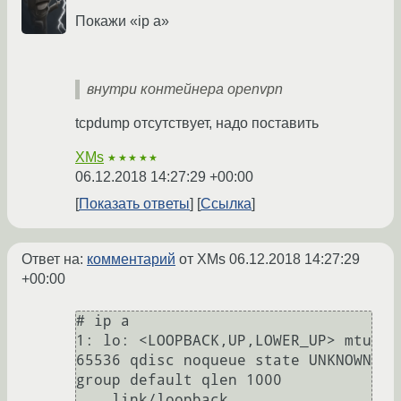
Покажи «ip a»
внутри контейнера openvpn
tcpdump отсутствует, надо поставить
XMs
★★★★★
06.12.2018 14:27:29 +00:00
Показать ответы
Ссылка
Ответ на:
комментарий
от XMs
06.12.2018 14:27:29
+00:00
# ip a

1: lo: <LOOPBACK,UP,LOWER_UP> mtu 
65536 qdisc noqueue state UNKNOWN 
group default qlen 1000

    link/loopback 