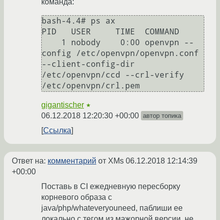
команда:
bash-4.4# ps ax

PID   USER     TIME  COMMAND

    1 nobody    0:00 openvpn --
config /etc/openvpn/openvpn.conf 
--client-config-dir 
/etc/openvpn/ccd --crl-verify 
gigantischer
★
06.12.2018 12:20:30 +00:00
автор топика
Ссылка
Ответ на:
комментарий
от XMs
06.12.2018 12:14:39
+00:00
Поставь в CI ежедневную пересборку
корневого образа с
java/php/whateveryouneed, паблиши ее
локально с тегом из мажорной версии, не