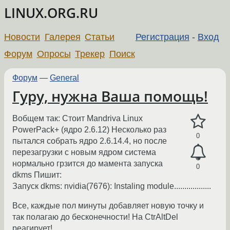
LINUX.ORG.RU
Новости
Галерея
Статьи
Регистрация
-
Вход
Форум
Опросы
Трекер
Поиск
Форум
—
General
Гуру, нужна Ваша помощь!
Вобщем так: Стоит Mandriva Linux
PowerPack+ (ядро 2.6.12) Несколько раз
0
пытался собрать ядро 2.6.14.4, но после
перезагрузки с новым ядром система
нормально грзится до мамента запуска
0
dkms Пишит:
Запуск dkms: nvidia(7676): Instaling module..................
Все, каждые пол минуты добавляет новую точку и
так полагаю до бесконечности! На CtrAltDel
реагирует!