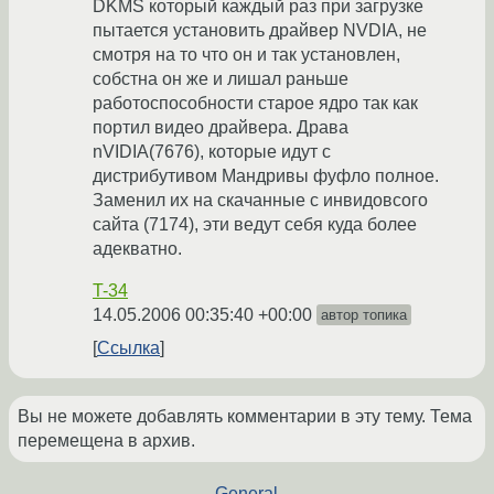
DKMS который каждый раз при загрузке
пытается установить драйвер NVDIA, не
смотря на то что он и так установлен,
собстна он же и лишал раньше
работоспособности старое ядро так как
портил видео драйвера. Драва
nVIDIA(7676), которые идут с
дистрибутивом Мандривы фуфло полное.
Заменил их на скачанные с инвидовсого
сайта (7174), эти ведут себя куда более
адекватно.
T-34
14.05.2006 00:35:40 +00:00
автор топика
Ссылка
Вы не можете добавлять комментарии в эту тему. Тема
перемещена в архив.
←
General
→