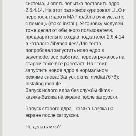
система, и опять попытка поставить ядро
2.6.4.14. На этот раз конфикурировал LILO и
переносил ядро и MAP файл в ручную, а не
с помощь (make install). Установку модулей
тоже делал от обычного пользователя,
предварительно создав подкаталог 2.6.4.14
в каталоге /lib/modules/ Для теста
попробовал запустить ново едро в
savemode, все работае, перезагружаюсь на
старом тоже все работает! Но стоит
запустить новое ядро в нормальном
режиме снова: Запуск dkms: nvidia(7676):
Instaling module....
Запуск нового ядра без службы dkms -
казяка-базяка на экране после загрузски.
Запуск старого ядра - казяка-базяка на
экране после загрузски.
Че делать мля?