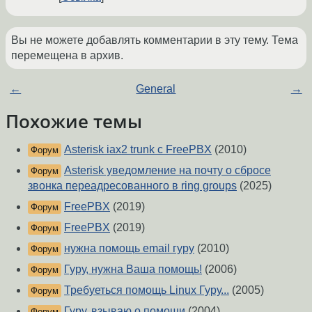
Вы не можете добавлять комментарии в эту тему. Тема
перемещена в архив.
←
General
→
Похожие темы
Asterisk iax2 trunk с FreePBX
(2010)
Форум
Asterisk уведомление на почту о сбросе
Форум
звонка переадресованного в ring groups
(2025)
FreePBX
(2019)
Форум
FreePBX
(2019)
Форум
нужна помощь email гуру
(2010)
Форум
Гуру, нужна Ваша помощь!
(2006)
Форум
Требуеться помощь Linux Гуру...
(2005)
Форум
Гуру, взываю о помощи
(2004)
Форум