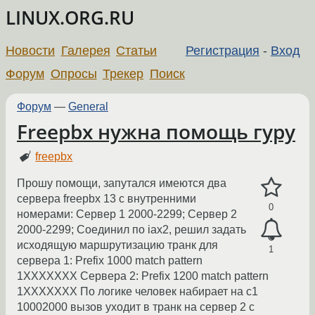
LINUX.ORG.RU
Новости
Галерея
Статьи
Регистрация
-
Вход
Форум
Опросы
Трекер
Поиск
Форум
—
General
Freepbx нужна помощь гуру
freepbx
Прошу помощи, запутался имеются два
сервера freepbx 13 с внутренними
0
номерами: Сервер 1 2000-2299; Сервер 2
2000-2299; Соединил по iax2, решил задать
исходящую маршрутизацию транк для
1
сервера 1: Prefix 1000 match pattern
1XXXXXXX Сервера 2: Prefix 1200 match pattern
1XXXXXXX По логике человек набирает на с1
10002000 вызов уходит в транк на сервер 2 с