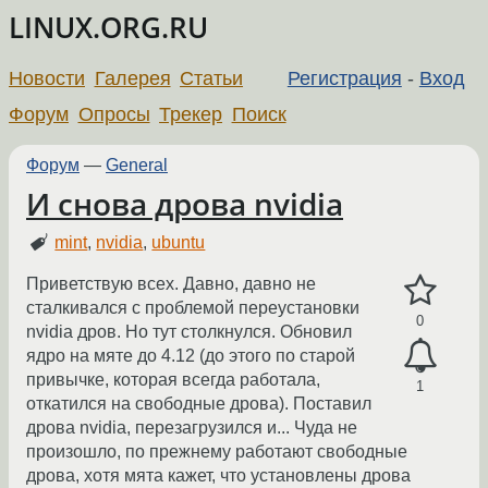
LINUX.ORG.RU
Новости
Галерея
Статьи
Регистрация
-
Вход
Форум
Опросы
Трекер
Поиск
Форум
—
General
И снова дрова nvidia
mint
,
nvidia
,
ubuntu
Приветствую всех. Давно, давно не
сталкивался с проблемой переустановки
0
nvidia дров. Но тут столкнулся. Обновил
ядро на мяте до 4.12 (до этого по старой
привычке, которая всегда работала,
1
откатился на свободные дрова). Поставил
дрова nvidia, перезагрузился и... Чуда не
произошло, по прежнему работают свободные
дрова, хотя мята кажет, что установлены дрова