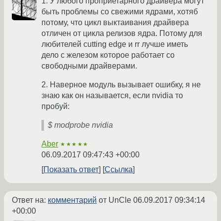
1. У любого проприетарного драйвера могут
быть проблемы со свежими ядрами, хотяб
потому, что цикл выктаивания драйвера
отличен от цикла релизов ядра. Потому для
любителей cutting edge и rr лучше иметь
дело с железом которое работает со
свободными драйверами.
2. Наверное модуль вызывает ошибку, я не
знаю как он называется, если nvidia то
пробуй:
$ modprobe nvidia
Aber
★★★★★
06.09.2017 09:47:43 +00:00
Показать ответ
Ссылка
Ответ на:
комментарий
от UnCle
06.09.2017 09:34:14
+00:00