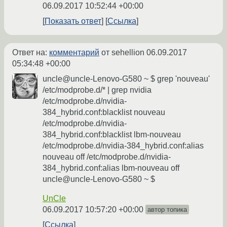
06.09.2017 10:52:44 +00:00
Показать ответ
Ссылка
Ответ на:
комментарий
от sehellion
06.09.2017
05:34:48 +00:00
uncle@uncle-Lenovo-G580 ~ $ grep 'nouveau'
/etc/modprobe.d/* | grep nvidia
/etc/modprobe.d/nvidia-
384_hybrid.conf:blacklist nouveau
/etc/modprobe.d/nvidia-
384_hybrid.conf:blacklist lbm-nouveau
/etc/modprobe.d/nvidia-384_hybrid.conf:alias
nouveau off /etc/modprobe.d/nvidia-
384_hybrid.conf:alias lbm-nouveau off
uncle@uncle-Lenovo-G580 ~ $
UnCle
06.09.2017 10:57:20 +00:00
автор топика
Ссылка