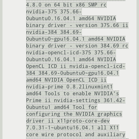
4.8.0 on 64 bit x86 SMP rc
nvidia-375 375.66-
0ubuntu0.16.04.1 amd64 NVIDIA
binary driver - version 375.66 ii
nvidia-384 384.69-
0ubuntu0~gpu16.04.1 amd64 NVIDIA
binary driver - version 384.69 rc
nvidia-opencl-icd-375 375.66-
0ubuntu0.16.04.1 amd64 NVIDIA
OpenCL ICD ii nvidia-opencl-icd-
384 384.69-0ubuntu0~gpu16.04.1
amd64 NVIDIA OpenCL ICD ii
nvidia-prime 0.8.2linuxmint1
amd64 Tools to enable NVIDIA's
Prime ii nvidia-settings 361.42-
0ubuntu1 amd64 Tool for
configuring the NVIDIA graphics
driver ii x11proto-core-dev
7.0.31-1~ubuntu16.04.1 all X11
core wire protocol and auxiliary