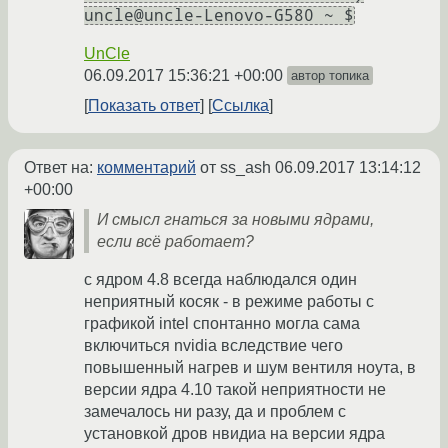
uncle@uncle-Lenovo-G580 ~ $
UnCle
06.09.2017 15:36:21 +00:00
автор топика
Показать ответ
Ссылка
Ответ на:
комментарий
от ss_ash
06.09.2017 13:14:12
+00:00
И смысл гнаться за новыми ядрами,
если всё работает?
с ядром 4.8 всегда наблюдался один
неприятный косяк - в режиме работы с
графикой intel спонтанно могла сама
включиться nvidia вследствие чего
повышенный нагрев и шум вентиля ноута, в
версии ядра 4.10 такой неприятности не
замечалось ни разу, да и проблем с
установкой дров нвидиа на версии ядра