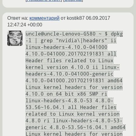
Ответ на:
комментарий
от kostik87
06.09.2017
12:47:24 +00:00
uncle@uncle-Lenovo-G580 ~ $ dpkg
-l | grep "nvidia\|headers" ii
linux-headers-4.10.0-041000
4.10.0-041000.201702191831 all
Header files related to Linux
kernel version 4.10.0 ii linux-
headers-4.10.0-041000-generic
4.10.0-041000.201702191831 amd64
Linux kernel headers for version
4.10.0 on 64 bit x86 SMP ri
linux-headers-4.8.0-53 4.8.0-
53.56~16.04.1 all Header files
related to Linux kernel version
4.8.0 ri linux-headers-4.8.0-53-
generic 4.8.0-53.56~16.04.1 amd64
Linux kernel headers for version