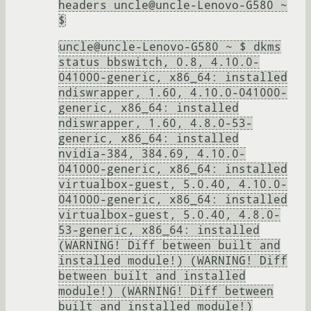
headers uncle@uncle-Lenovo-G580 ~
$
uncle@uncle-Lenovo-G580 ~ $ dkms
status bbswitch, 0.8, 4.10.0-
041000-generic, x86_64: installed
ndiswrapper, 1.60, 4.10.0-041000-
generic, x86_64: installed
ndiswrapper, 1.60, 4.8.0-53-
generic, x86_64: installed
nvidia-384, 384.69, 4.10.0-
041000-generic, x86_64: installed
virtualbox-guest, 5.0.40, 4.10.0-
041000-generic, x86_64: installed
virtualbox-guest, 5.0.40, 4.8.0-
53-generic, x86_64: installed
(WARNING! Diff between built and
installed module!) (WARNING! Diff
between built and installed
module!) (WARNING! Diff between
built and installed module!)