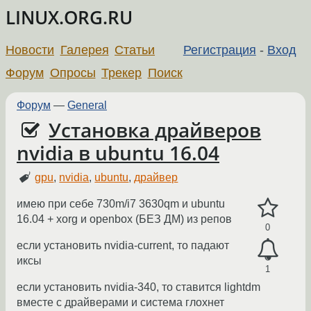
LINUX.ORG.RU
Новости
Галерея
Статьи
Регистрация
-
Вход
Форум
Опросы
Трекер
Поиск
Форум
—
General
Установка драйверов
nvidia в ubuntu 16.04
gpu
,
nvidia
,
ubuntu
,
драйвер
имею при себе 730m/i7 3630qm и ubuntu
16.04 + xorg и openbox (БЕЗ ДМ) из репов
0
если установить nvidia-current, то падают
иксы
1
если установить nvidia-340, то ставится lightdm
вместе с драйверами и система глохнет