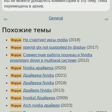
Вы не можете добавлять комментарии в эту тему. Тема
перемещена в архив.
←
General
→
Похожие темы
Не стартуют иксы nvidia
(2018)
Форум
opengl glx not supported by display
(2017)
Форум
Совместная работа nouveau и Nvidia
Форум
proprietary driver в multiseat системе
(2012)
Nvidia драйвера
(2020)
Форум
Драйвера Nvidia
(2021)
Форум
Драйвера Nvidia
(2018)
Форум
Драйвер Nvidia
(2013)
Форум
[nvidia] Драйвера
(2009)
Форум
Arch nvidia драйвер
(2023)
Форум