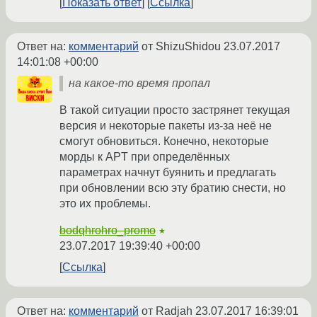
Показать ответ
Ссылка
Ответ на:
комментарий
от ShizuShidou
23.07.2017
14:01:08 +00:00
на какое-то время пропал
В такой ситуации просто застрянет текущая
версия и некоторые пакеты из-за неё не
смогут обновиться. Конечно, некоторые
морды к APT при определённых
параметрах начнут буянить и предлагать
при обновлении всю эту братию снести, но
это их проблемы.
bodqhrohro_promo
★
23.07.2017 19:39:40 +00:00
Ссылка
Ответ на:
комментарий
от Radjah
23.07.2017 16:39:01