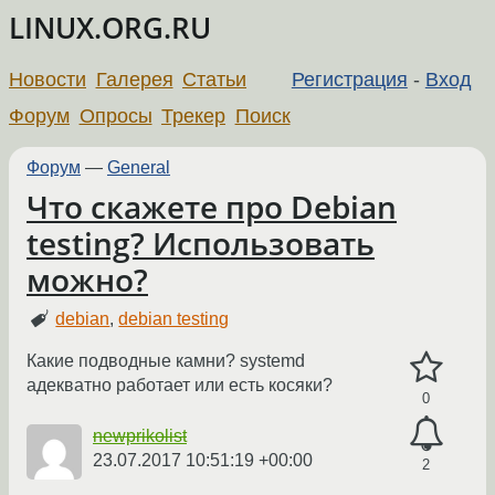
LINUX.ORG.RU
Новости
Галерея
Статьи
Регистрация
-
Вход
Форум
Опросы
Трекер
Поиск
Форум
—
General
Что скажете про Debian
testing? Использовать
можно?
debian
,
debian testing
Какие подводные камни? systemd
адекватно работает или есть косяки?
0
newprikolist
23.07.2017 10:51:19 +00:00
2