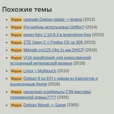
Похожие темы
upgrade Debian stable -> testing
(2012)
Форум
Кто-нибудь использовал Griffon?
(2014)
Форум
релиз fglrx 1:10-9-3 в testing/non-free
(2010)
Форум
ZTE Open C с Firefox OS за 30$
(2015)
Форум
Mikrotik crs125-24g-1s как DHCP
(2016)
Форум
VGA passthrough для единственной
Форум
встроенной интеловской видюхи
(2018)
Linux + Multitouch
(2010)
Форум
Debian 8 на EFI с ядром из бэкпортов и
Форум
вынесенным /home
(2016)
насколько юзабельны С99 массивы
Форум
переменной длины????
(2005)
Debian Woodi -> Sarge
(2005)
Форум