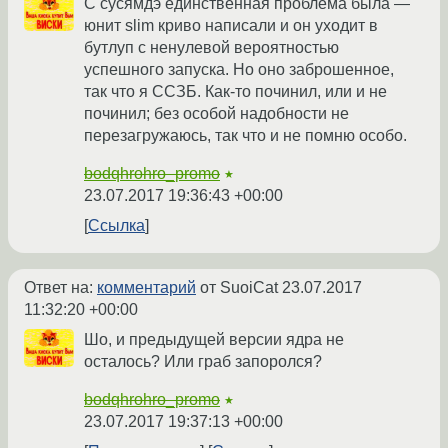
С сусямдэ единственная проблема была —
юнит slim криво написали и он уходит в
бутлуп с ненулевой вероятностью
успешного запуска. Но оно заброшенное,
так что я ССЗБ. Как-то починил, или и не
починил; без особой надобности не
перезагружаюсь, так что и не помню особо.
bodqhrohro_promo
★
23.07.2017 19:36:43 +00:00
Ссылка
Ответ на:
комментарий
от SuoiCat
23.07.2017
11:32:20 +00:00
Шо, и предыдущей версии ядра не
осталось? Или граб запоролся?
bodqhrohro_promo
★
23.07.2017 19:37:13 +00:00