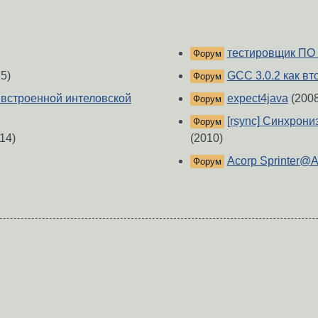
тестировщик ПО 
Форум
5)
GCC 3.0.2 как в
Форум
 встроенной интеловской
expect4java
(2008
Форум
[rsync] Синхрон
Форум
14)
(2010)
Acorp Sprinter@
Форум