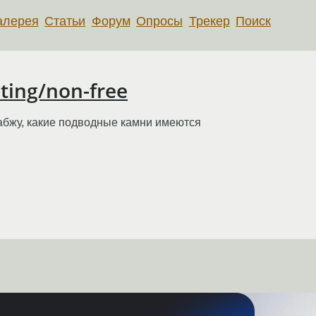
алерея
Статьи
Форум
Опросы
Трекер
Поиск
sting/non-free
сабжу, какие подводные камни имеются