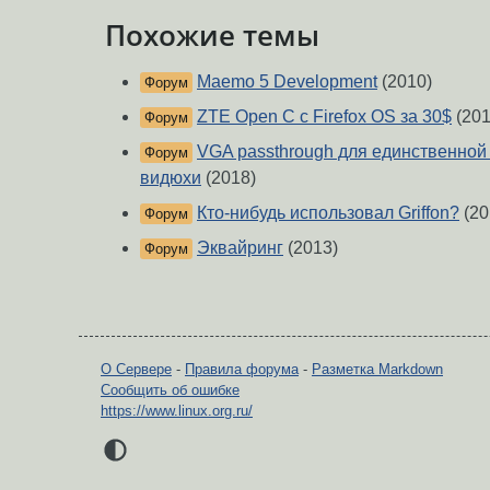
Похожие темы
Maemo 5 Development
(2010)
Форум
ZTE Open C с Firefox OS за 30$
(201
Форум
VGA passthrough для единственной
Форум
видюхи
(2018)
Кто-нибудь использовал Griffon?
(20
Форум
Эквайринг
(2013)
Форум
О Сервере
-
Правила форума
-
Разметка Markdown
Сообщить об ошибке
https://www.linux.org.ru/