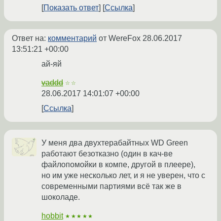
Показать ответ
Ссылка
Ответ на:
комментарий
от WereFox
28.06.2017
13:51:21 +00:00
ай-яй
vaddd
☆☆
28.06.2017 14:01:07 +00:00
Ссылка
У меня два двухтерабайтных WD Green
работают безотказно (один в кач-ве
файлопомойки в компе, другой в плеере),
но им уже несколько лет, и я не уверен, что с
современными партиями всё так же в
шоколаде.
hobbit
★★★★★