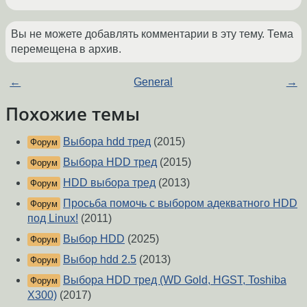
Вы не можете добавлять комментарии в эту тему. Тема
перемещена в архив.
←
General
→
Похожие темы
Выбора hdd тред
(2015)
Форум
Выбора HDD тред
(2015)
Форум
HDD выбора тред
(2013)
Форум
Просьба помочь с выбором адекватного HDD
Форум
под Linux!
(2011)
Выбор HDD
(2025)
Форум
Выбор hdd 2.5
(2013)
Форум
Выбора HDD тред (WD Gold, HGST, Toshiba
Форум
X300)
(2017)