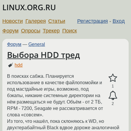
LINUX.ORG.RU
Новости
Галерея
Статьи
Регистрация
-
Вход
Форум
Опросы
Трекер
Поиск
Форум
—
General
Выбора HDD тред
hdd
В поисках сабжа. Планируется
использование в качестве файлопомойки и
1
под мастдайные игры, возможно, под
бэкапы, никакие системные директории на
нём размещаться не будут. Объём - от 2 ТБ,
2
RPM - 7200, Seagate не рассматривается от
слова «совсем».
Из того, что нашёл, пока склоняюсь к WD, но
двухтерабайтный Black вдвое дороже аналогичной