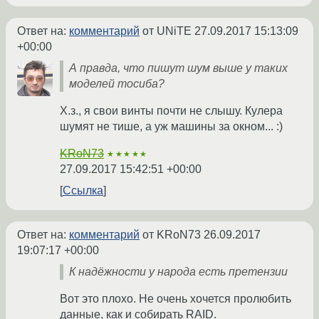
Ответ на:
комментарий
от UNiTE
27.09.2017 15:13:09
+00:00
А правда, что пишут шум выше у таких
моделей тосиба?
Х.з., я свои винты почти не слышу. Кулера
шумят не тише, а уж машины за окном... :)
KRoN73
★★★★★
27.09.2017 15:42:51 +00:00
Ссылка
Ответ на:
комментарий
от KRoN73
26.09.2017
19:07:17 +00:00
К надёжности у народа есть претензии
Вот это плохо. Не очень хочется пролюбить
данные, как и собирать RAID.