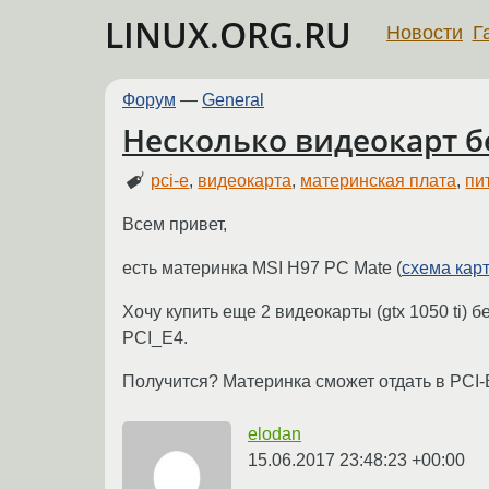
LINUX.ORG.RU
Новости
Г
Форум
—
General
Несколько видеокарт б
pci-e
,
видеокарта
,
материнская плата
,
пи
Всем привет,
есть материнка MSI H97 PC Mate (
схема кар
Хочу купить еще 2 видеокарты (gtx 1050 ti) б
PCI_E4.
Получится? Материнка сможет отдать в PCI
elodan
15.06.2017 23:48:23 +00:00