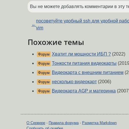
Вы не можете добавлять комментарии в эту т
посоветуйте удобный ssh для удобной раб
←
vim
Похожие темы
Хватит ли мощности ИБП ?
(2022)
Форум
Тонкости питания видеокарты
(2019
Форум
Видеокарта с внешним питанием
(2
Форум
несколько видеокарт
(2006)
Форум
Видеокарта AGP и материнка
(2007
Форум
О Сервере
-
Правила форума
-
Разметка Markdown
Сообщить об ошибке