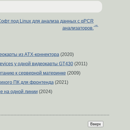
офт под Linux для анализа данных с qPCR
→
анализаторов.
еокарты из ATX-коннектора
(2020)
devices у одной видеокарты GT430
(2011)
итанию к серверной материнке
(2009)
тихого ПК для фронтенда
(2021)
е на одной линии
(2024)
Вверх