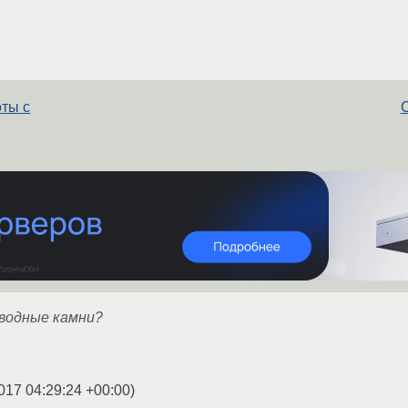
оты с
С
дводные камни?
017 04:29:24 +00:00
)