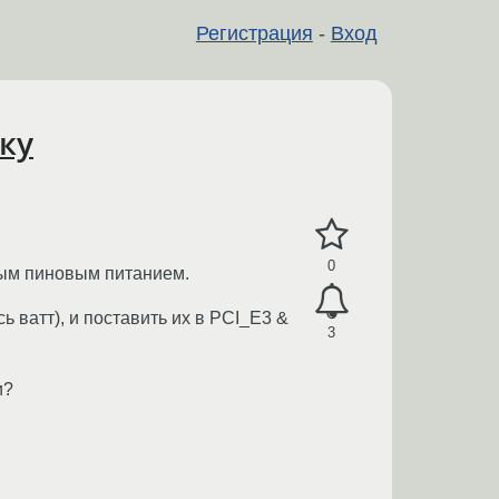
Регистрация
-
Вход
ку
0
ьным пиновым питанием.
сь ватт), и поставить их в PCI_E3 &
3
и?