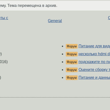
ему. Тема перемещена в архив.
оты с
С
General
Питание для вид
Форум
)
несколько hdmi 
Форум
016)
подскажите по п
Форум
Оцените сборку 
Форум
)
Питание и данны
Форум