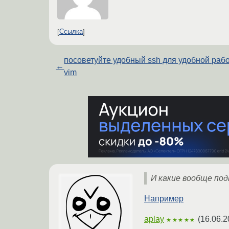
Ссылка
посоветуйте удобный ssh для удобной раб
←
vim
И какие вообще по
Например
aplay
(
16.06.2
★★★★★