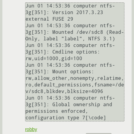
Jun 01 14:53:36 computer ntfs-
3g[351]: Version 2017.3.23 
external FUSE 29

Jun 01 14:53:36 computer ntfs-
3g[351]: Mounted /dev/sdc8 (Read-
Only, label "label", NTFS 3.1)

Jun 01 14:53:36 computer ntfs-
3g[351]: Cmdline options: 
rw,uid=1000,gid=100

Jun 01 14:53:36 computer ntfs-
3g[351]: Mount options: 
rw,allow_other,nonempty,relatime,
ro,default_permissions,fsname=/de
v/sdc8,blkdev,blksize=4096

Jun 01 14:53:36 computer ntfs-
3g[351]: Global ownership and 
permissions enforced, 
configuration type 7[\code]
robby