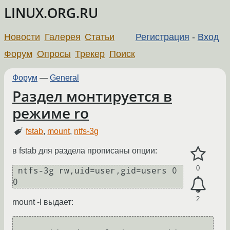
LINUX.ORG.RU
Новости
Галерея
Статьи
Регистрация
-
Вход
Форум
Опросы
Трекер
Поиск
Форум
—
General
Раздел монтируется в
режиме ro
fstab
,
mount
,
ntfs-3g
в fstab для раздела прописаны опции:
0
 ntfs-3g rw,uid=user,gid=users 0 
0
2
mount -l выдает: