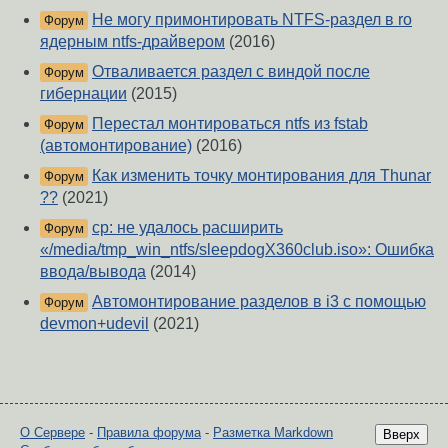
Не могу примонтировать NTFS-раздел в ro
Форум
ядерным ntfs-драйвером
(2016)
Отваливается раздел с виндой после
Форум
гибернации
(2015)
Перестал монтироваться ntfs из fstab
Форум
(автомонтирование)
(2016)
Как изменить точку монтирования для Thunar
Форум
??
(2021)
cp: не удалось расширить
Форум
«/media/tmp_win_ntfs/sleepdogX360club.iso»: Ошибка
ввода/вывода
(2014)
Автомонтирование разделов в i3 с помощью
Форум
devmon+udevil
(2021)
О Сервере
-
Правила форума
-
Разметка Markdown
Вверх