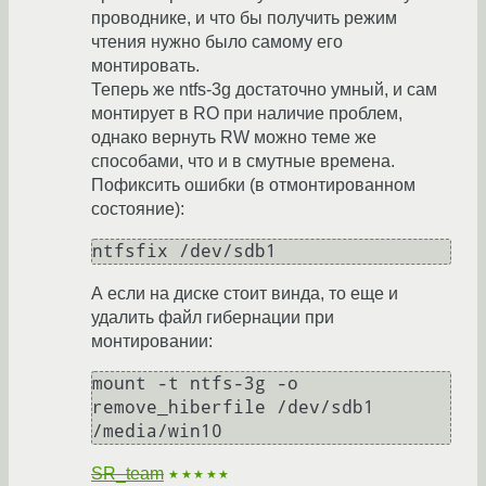
проводнике, и что бы получить режим
чтения нужно было самому его
монтировать.
Теперь же ntfs-3g достаточно умный, и сам
монтирует в RO при наличие проблем,
однако вернуть RW можно теме же
способами, что и в смутные времена.
Пофиксить ошибки (в отмонтированном
состояние):
ntfsfix /dev/sdb1
А если на диске стоит винда, то еще и
удалить файл гибернации при
монтировании:
mount -t ntfs-3g -o 
remove_hiberfile /dev/sdb1 
/media/win10
SR_team
★★★★★