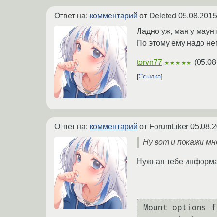
Ответ на:
комментарий
от Deleted
05.08.2015
Ладно уж, ман у маунт
По этому ему надо не
torvn77
(
05.08
★★★★★
Ссылка
Ответ на:
комментарий
от ForumLiker
05.08.2
Ну вот и покажи мн
Нужная тебе информац
Mount options f