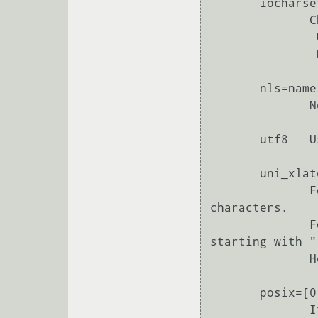
       iocharset=name

              Character set to use when returning file names. 

               Unlike VFAT, NTFS suppresses names that contain nonconvertible characters.  

               Deprecated.

       nls=name

              New name for the option earlier called iocharset.

       utf8   Use UTF-8 for converting file names.

       uni_xlate={0|1|2}

              For 0 (or `no' or `false'), do not use escape sequences for unknown Unicode 
characters.  

              For 1 (or `yes' or `true') or 2, use vfat-style 4-byte escape sequences 
starting with ":
              Here 2 give a little-endian encoding and 1 a byteswapped bigendian encoding.

       posix=[0|1]

              If enabled (posix=1), the filesystem distinguishes between upper and lower 