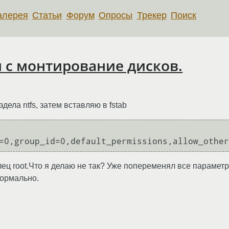
алерея
Статьи
Форум
Опросы
Трекер
Поиск
я с монтирование дисков.
дела ntfs, затем вставляю в fstab
=0,group_id=0,default_permissions,allow_other
елец root.Что я делаю не так? Уже попеременял все парамет
нормально.