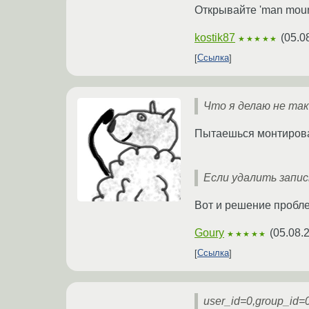
Открывайте 'man moun
kostik87
(
05.0
★★★★★
Ссылка
Что я делаю не та
Пытаешься монтирова
Если удалить запис
Вот и решение пробл
Goury
(
05.08.
★★★★★
Ссылка
user_id=0,group_id=