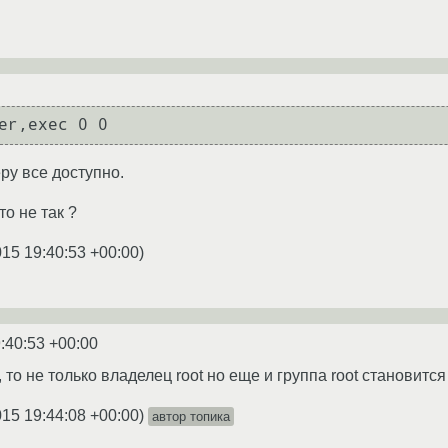
ру все доступно.
то не так ?
015 19:40:53 +00:00
)
:40:53 +00:00
 то не только владелец root но еще и группа root становится
015 19:44:08 +00:00
)
автор топика