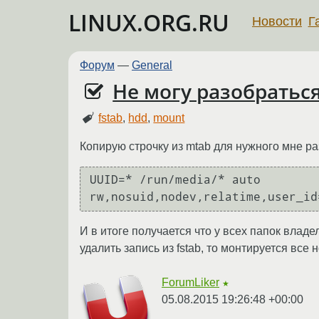
LINUX.ORG.RU
Новости
Г
Форум
—
General
Не могу разобратьс
fstab
,
hdd
,
mount
Копирую строчку из mtab для нужного мне раз
UUID=* /run/media/* auto 
rw,nosuid,nodev,relatime,user_id
И в итоге получается что у всех папок влад
удалить запись из fstab, то монтируется все 
ForumLiker
★
05.08.2015 19:26:48 +00:00