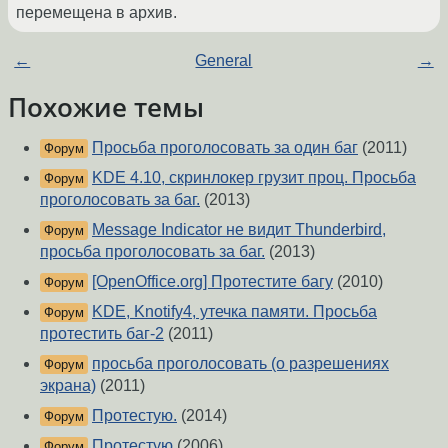
перемещена в архив.
←
General
→
Похожие темы
Просьба проголосовать за один баг
(2011)
Форум
KDE 4.10, скринлокер грузит проц. Просьба
Форум
проголосовать за баг.
(2013)
Message Indicator не видит Thunderbird,
Форум
просьба проголосовать за баг.
(2013)
[OpenOffice.org] Протестите багу
(2010)
Форум
KDE, Knotify4, утечка памяти. Просьба
Форум
протестить баг-2
(2011)
просьба проголосовать (о разрешениях
Форум
экрана)
(2011)
Протестую.
(2014)
Форум
Протестую
(2006)
Форум