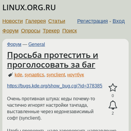
LINUX.ORG.RU
Новости
Галерея
Статьи
Регистрация
-
Вход
Форум
Опросы
Трекер
Поиск
Форум
—
General
Просьба протестить и
проголосовать за баг
kde
,
synaptics
,
synclient
,
ноутбук
https://bugs.kde.org/show_bug.cgi?id=378385
0
Очень противная штука: кеды почему-то
частично игнорят настройки тачпада,
выставленные через кедонезависимый
2
софт (synclient).
Чтобы проверить, надо зареверсить направление