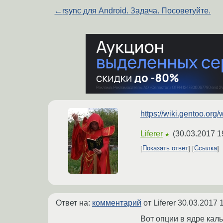
←
rsync для Android. Задача. Посоветуйте.
https://wiki.gentoo.or
Liferer
(
30.03.2017 1
★
Показать ответ
Ссылка
Ответ на:
комментарий
от Liferer
30.03.2017 
Вот опции в ядре каль