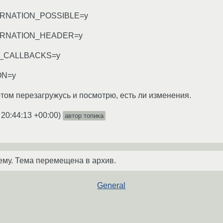
RNATION_POSSIBLE=y
RNATION_HEADER=y
_CALLBACKS=y
ON=y
отом перезагружусь и посмотрю, есть ли изменения.
 20:44:13 +00:00
)
автор топика
ему. Тема перемещена в архив.
General