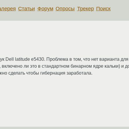
алерея
Статьи
Форум
Опросы
Трекер
Поиск
ук Dell latitude e5430. Проблема в том, что нет варианта д
ю, включено ли это в стандартном бинарном ядре кальки) и
жно сделать чтобы гибернация заработала.