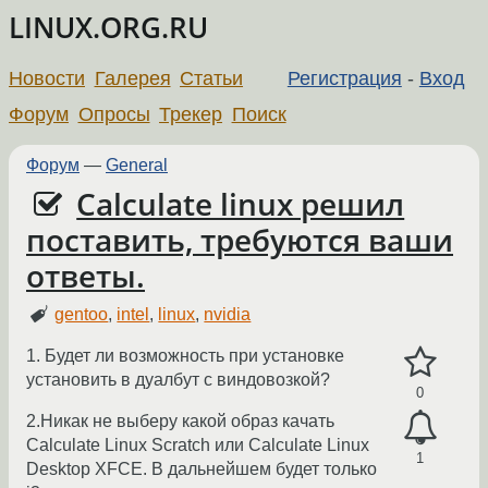
LINUX.ORG.RU
Новости
Галерея
Статьи
Регистрация
-
Вход
Форум
Опросы
Трекер
Поиск
Форум
—
General
Calculate linux решил
поставить, требуются ваши
ответы.
gentoo
,
intel
,
linux
,
nvidia
1. Будет ли возможность при установке
установить в дуалбут с виндовозкой?
0
2.Никак не выберу какой образ качать
Calculate Linux Scratch или Calculate Linux
1
Desktop XFCE. В дальнейшем будет только