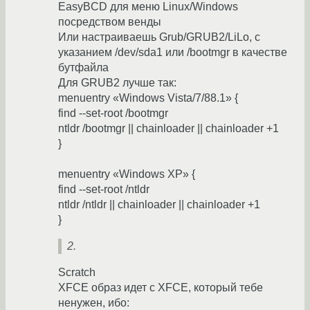
EasyBCD для меню Linux/Windows
посредством венды
Или настраиваешь Grub/GRUB2/LiLo, с
указанием /dev/sda1 или /bootmgr в качестве
бутфайла
Для GRUB2 лучше так:
menuentry «Windows Vista/7/88.1» {
find --set-root /bootmgr
ntldr /bootmgr || chainloader || chainloader +1
}
menuentry «Windows XP» {
find --set-root /ntldr
ntldr /ntldr || chainloader || chainloader +1
}
2.
Scratch
XFCE образ идет с XFCE, который тебе
ненужен, ибо: