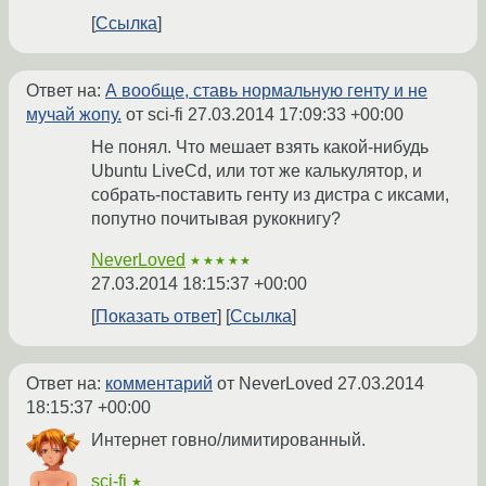
Ссылка
Ответ на:
А вообще, ставь нормальную генту и не
мучай жопу.
от sci-fi
27.03.2014 17:09:33 +00:00
Не понял. Что мешает взять какой-нибудь
Ubuntu LiveCd, или тот же калькулятор, и
собрать-поставить генту из дистра с иксами,
попутно почитывая рукокнигу?
NeverLoved
★★★★★
27.03.2014 18:15:37 +00:00
Показать ответ
Ссылка
Ответ на:
комментарий
от NeverLoved
27.03.2014
18:15:37 +00:00
Интернет говно/лимитированный.
sci-fi
★