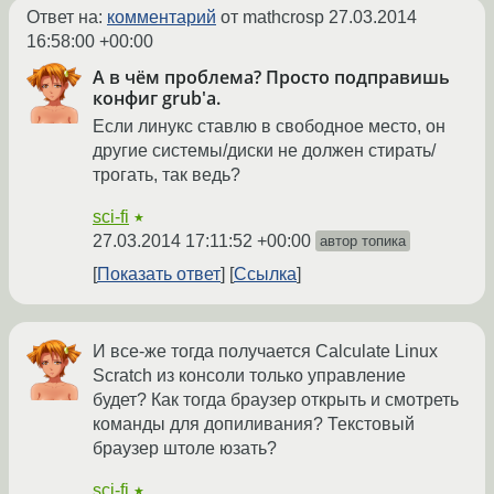
Ответ на:
комментарий
от mathcrosp
27.03.2014
16:58:00 +00:00
А в чём проблема? Просто подправишь
конфиг grub'а.
Если линукс ставлю в свободное место, он
другие системы/диски не должен стирать/
трогать, так ведь?
sci-fi
★
27.03.2014 17:11:52 +00:00
автор топика
Показать ответ
Ссылка
И все-же тогда получается Calculate Linux
Scratch из консоли только управление
будет? Как тогда браузер открыть и смотреть
команды для допиливания? Текстовый
браузер штоле юзать?
sci-fi
★