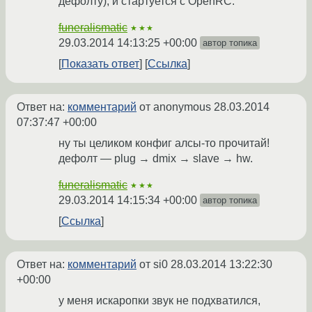
дефолту), и стартуется с OpenRC.
funeralismatic
★★★
29.03.2014 14:13:25 +00:00
автор топика
Показать ответ
Ссылка
Ответ на:
комментарий
от anonymous
28.03.2014
07:37:47 +00:00
ну ты целиком конфиг алсы-то прочитай!
дефолт — plug → dmix → slave → hw.
funeralismatic
★★★
29.03.2014 14:15:34 +00:00
автор топика
Ссылка
Ответ на:
комментарий
от si0
28.03.2014 13:22:30
+00:00
у меня искаропки звук не подхватился,