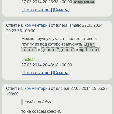
27.03.2014 20:23:38 +00:00
автор топика
Показать ответ
Ссылка
Ответ на:
комментарий
от funeralismatic
27.03.2014
20:23:38 +00:00
Можно вручную указать пользователя и
user
группу из под которой запускать,
"user"
group "group"
mpd.conf
и
в
.
unclear
27.03.2014 20:43:18 +00:00
Показать ответ
Ссылка
Ответ на:
комментарий
от unclear
27.03.2014 19:55:29
+00:00
/usr/share/alsa
то не совсем конфиг.