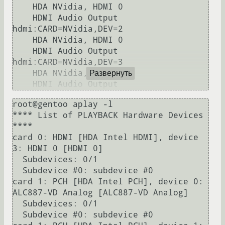
    HDA NVidia, HDMI 0

    HDMI Audio Output

hdmi:CARD=NVidia,DEV=2

    HDA NVidia, HDMI 0

    HDMI Audio Output

hdmi:CARD=NVidia,DEV=3

    HDA NVidia, HDMI 0

Развернуть
root@gentoo aplay -l

**** List of PLAYBACK Hardware Devices 
****

card 0: HDMI [HDA Intel HDMI], device 
3: HDMI 0 [HDMI 0]

  Subdevices: 0/1

  Subdevice #0: subdevice #0

card 1: PCH [HDA Intel PCH], device 0: 
ALC887-VD Analog [ALC887-VD Analog]

  Subdevices: 0/1

  Subdevice #0: subdevice #0
