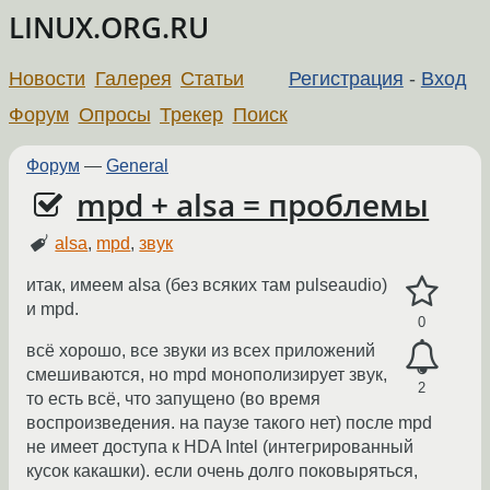
LINUX.ORG.RU
Новости
Галерея
Статьи
Регистрация
-
Вход
Форум
Опросы
Трекер
Поиск
Форум
—
General
mpd + alsa = проблемы
alsa
,
mpd
,
звук
итак, имеем alsa (без всяких там pulseaudio)
и mpd.
0
всё хорошо, все звуки из всех приложений
смешиваются, но mpd монополизирует звук,
2
то есть всё, что запущено (во время
воспроизведения. на паузе такого нет) после mpd
не имеет доступа к HDA Intel (интегрированный
кусок какашки). если очень долго поковыряться,