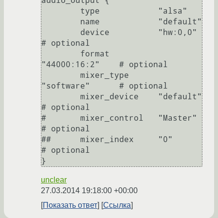
audio_output {

	type		"alsa"

	name		"default"

	device		"hw:0,0"	
# optional

	format		
"44000:16:2"	# optional

	mixer_type      
"software"	# optional

	mixer_device	"default"	
# optional

#	mixer_control	"Master"	
# optional

##	mixer_index	"0"		
# optional

}
unclear
27.03.2014 19:18:00 +00:00
Показать ответ
Ссылка