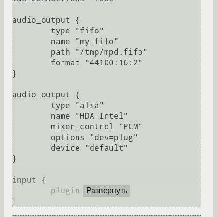
audio_output {

	type "fifo"

	name "my_fifo"

	path "/tmp/mpd.fifo"

	format "44100:16:2"

}

audio_output {

	type "alsa"

	name "HDA Intel"

	mixer_control "PCM"

	options "dev=plug"

	device "default"

}

input {

	plugin "curl"

Развернуть