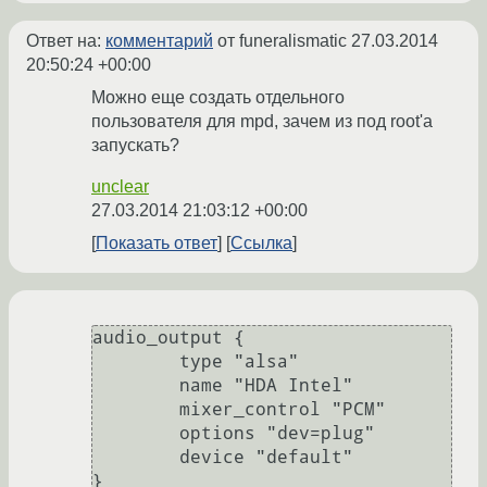
Ответ на:
комментарий
от funeralismatic
27.03.2014
20:50:24 +00:00
Можно еще создать отдельного
пользователя для mpd, зачем из под root'а
запускать?
unclear
27.03.2014 21:03:12 +00:00
Показать ответ
Ссылка
audio_output {

	type "alsa"

	name "HDA Intel"

	mixer_control "PCM"

	options "dev=plug"

	device "default"

}