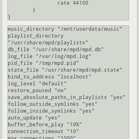
		rate 44100

	}

music_directory "/mnt/userdata/music"

playlist_directory 
"/usr/share/mpd/playlists"

db_file "/usr/share/mpd/mpd.db"

log_file "/var/log/mpd.log"

pid_file "/tmp/mpd.pid"

state_file "/usr/share/mpd/mpd.state"

bind_to_address "localhost"

log_level "default"

restore_paused "no"

save_absolute_paths_in_playlists "yes"

follow_outside_symlinks "yes"

follow_inside_symlinks "yes"

auto_update "yes"

buffer_before_play "10%"

connection_timeout "10"

max_connections "1000"
