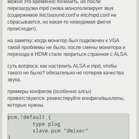
можно это временно починить, но после
перезагрузки mpd снова монополизирует звук
(содержимое /etc/asound.conf и /etc/mpd.conf не
сбрасывается, но какая-то неведомая фигня
происходит).
на заметку: когда монитор был подключен к VGA
такой проблемы не было, после смены монитора и
перехода в HDMI стало твориться странное с ALSA.
суть вопроса: как настроить ALSA и mpd, чтобы
такого не было? обязательно не потеряв качества
звука.
примеры конфигов (особенно алсы)
приветствуются. реквестируйте конфиги/выхлопы,
которые нужны.
pcm.!default {

	type plug

	slave.pcm "dmixer"

}
