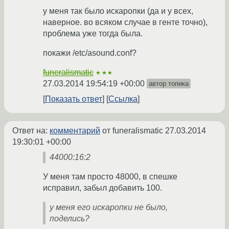
у меня так было искаропки (да и у всех,
наверное. во всяком случае в генте точно),
проблема уже тогда была.
покажи /etc/asound.conf?
funeralismatic
★★★
27.03.2014 19:54:19 +00:00
автор топика
Показать ответ
Ссылка
Ответ на:
комментарий
от funeralismatic
27.03.2014
19:30:01 +00:00
44000:16:2
У меня там просто 48000, в спешке
исправил, забыл добавить 100.
у меня его искаропки не было,
поделись?