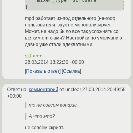
    mixer_type "software"

}
mpd работает из-под отдельного (не-root)
пользователя, звук не монополизирует.
Может, не надо было все так усложнять со
всяким dmix-ами? Настройки по умолчанию
давно уже стали адекватными.
si0
★★★
28.03.2014 13:22:30 +00:00
Показать ответ
Ссылка
Ответ на:
комментарий
от unclear
27.03.2014 20:49:58
+00:00
то не совсем конфиг.
А что это?
не совсем скрипт.