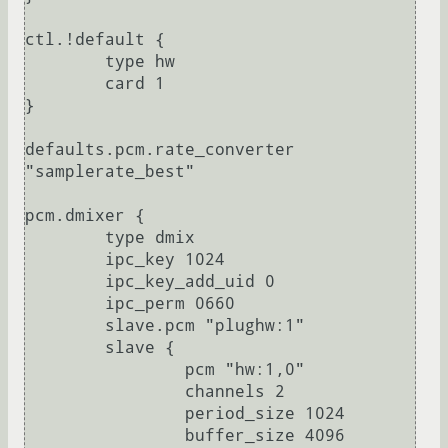
ctl.!default {

	type hw

	card 1

}

defaults.pcm.rate_converter 
"samplerate_best"

pcm.dmixer {

	type dmix

	ipc_key 1024

	ipc_key_add_uid 0

	ipc_perm 0660

	slave.pcm "plughw:1"

	slave {

		pcm "hw:1,0"

		channels 2

		period_size 1024

		buffer_size 4096
