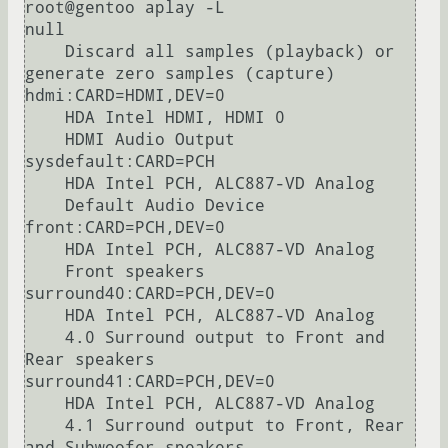
root@gentoo aplay -L

null

    Discard all samples (playback) or 
generate zero samples (capture)

hdmi:CARD=HDMI,DEV=0

    HDA Intel HDMI, HDMI 0

    HDMI Audio Output

sysdefault:CARD=PCH

    HDA Intel PCH, ALC887-VD Analog

    Default Audio Device

front:CARD=PCH,DEV=0

    HDA Intel PCH, ALC887-VD Analog

    Front speakers

surround40:CARD=PCH,DEV=0

    HDA Intel PCH, ALC887-VD Analog

    4.0 Surround output to Front and 
Rear speakers

surround41:CARD=PCH,DEV=0

    HDA Intel PCH, ALC887-VD Analog

    4.1 Surround output to Front, Rear 
and Subwoofer speakers
