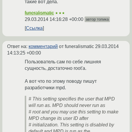
такие вот дела.
funeralismatic
★★★
29.03.2014 14:16:28 +00:00
автор топика
Ссылка
Ответ на:
комментарий
от funeralismatic
29.03.2014
14:13:25 +00:00
Пользователь сам по себе лишняя
сущность, достаточно root'а.
А вот что по этому поводу пишут
разработчики mpd.
# This setting specifies the user that MPD
will run as. MPD should never run as
# root and you may use this setting to make
MPD change its user ID after
# initialization. This setting is disabled by
default and MPD is run as the