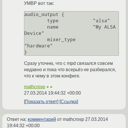
УМВР вот так:
audio_output {

	type		"alsa"

	name		"My ALSA 
Device"

	mixer_type      
"hardware"

Сразу уточню, что с mpd связался совсем
недавно и пока что всерьёз не разбирался,
что к чему в этом конфиге.
mathcrosp
★★
27.03.2014 19:44:32 +00:00
Показать ответ
Ссылка
Ответ на:
комментарий
от mathcrosp
27.03.2014
19:44:32 +00:00