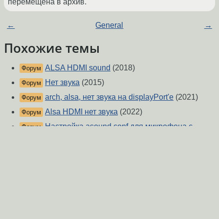
перемещена в архив.
←
General
→
Похожие темы
ALSA HDMI sound
(2018)
Форум
Нет звука
(2015)
Форум
arch, alsa, нет звука на displayPort'е
(2021)
Форум
Alsa HDMI нет звука
(2022)
Форум
Настройка asound.conf для микрофона с
Форум
внутренним выводом на наушники
(2022)
pulseaudio не видит звуковые карты
(2013)
Форум
Pipewire: нет звука у root
(2022)
Форум
alsa не играет через HDMI
(2016)
Форум
[HDMI] [nVidia] [blob] Звук сделать работать
Форум
(2012)