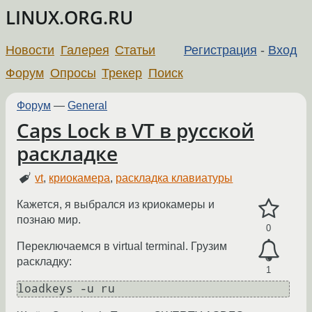
LINUX.ORG.RU
Новости
Галерея
Статьи
Регистрация
-
Вход
Форум
Опросы
Трекер
Поиск
Форум
—
General
Caps Lock в VT в русской
раскладке
vt
,
криокамера
,
раскладка клавиатуры
Кажется, я выбрался из криокамеры и
познаю мир.
0
Переключаемся в virtual terminal. Грузим
раскладку:
1
loadkeys -u ru