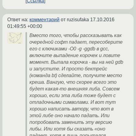
Ссылка
Ответ на:
комментарий
от ruzisufaka
17.10.2016
01:49:55 +00:00
Вместо того, чтобы рассказывать как
очередной софт падает, пересоберите
его с ключиками -O0 -g -ggdb в gcc,
включите выпадение корочек и ловите
момент. Выпала корочка - вы на ней gdb
и запустите. И просто бектрейс
(команда bt) сделайте, получите место
креша. Вангую, что скорее всего это
будет какая-то внешняя либа. Совсем
хорошо, если эта либа тоже будет с
отладочными символами. И вот тут
хорошо написать автору, что вот в
этой либе оно начало падать. Или
попробовать заменить эту версию
либы. Или хотя бы сказать «оно
падает, хотя я лишь попытался