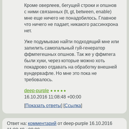
Кроме оверлеев, бегущей строки и опшнов
с ними связанных (lt, gt, between, enable)
мне еще ничего не понадобилось. Главное
что ничего не падает, никакого рассинхрона
нет.
Уже подумываю найти подходящий мне или
запилить самопальный гуй-генератор
ффмпегешных опшнов. Так же у ффмпега
были хуки, через которые можно хоть
покадрово отдавать на обработку внешней
вундервафле. Но мне это пока не
требовалось.
deep-purple
★★★★★
16.10.2016 11:08:48 +00:00
Показать ответы
Ссылка
Ответ на:
комментарий
от deep-purple
16.10.2016