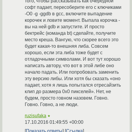
того, чтобы рассказывать как очередной
софт падает, пересоберите его с ключиками
-O0 -g -ggdb в gcc, включите выпадение
корочек и ловите момент. Выпала корочка -
вы на ней gdb и запустите. И просто
бектрейс (команда bt) сделайте, получите
место креша. Вангую, что скорее всего это
будет какая-то внешняя либа. Совсем
хорошо, если эта либа тоже будет с
отладочными символами. И вот тут хорошо
написать автору, что вот в этой либе оно
начало падать. Или попробовать заменить
эту версию либы. Или хотя бы сказать «оно
падает, хотя я лишь попытался отресайзить
клип до размера 0х0 пикселей». Нет, не
будем, просто говном назовем. Говно.
Говно. Говно, а не люди.
ruzisufaka
★
17.10.2016 01:49:55 +00:00
Показать ответы
Ссылка