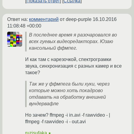
Показать ответ
Ссылка
Ответ на:
комментарий
от deep-purple
16.10.2016
11:08:48 +00:00
В последнее время я разочаровался во
всех гуевых видеоредакторах. Юзаю
кансольный ффмпег.
И как там с нарезочкой, спектрограмки
звука, синхронизация с разных камер и все
такое?
Так же у ффмпега были хуки, через
которые можно хоть покадрово
отдавать на обработку внешней
вундервафле
Но зачем? ffmpeg -i in.avi -f rawvideo - |
ffmpeg -f rawvideo -i - out.avi
ruzisufaka
★