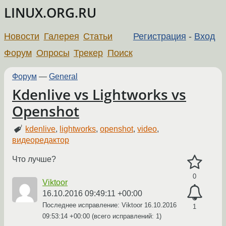
LINUX.ORG.RU
Новости
Галерея
Статьи
Регистрация
-
Вход
Форум
Опросы
Трекер
Поиск
Форум
—
General
Kdenlive vs Lightworks vs
Openshot
kdenlive
,
lightworks
,
openshot
,
video
,
видеоредактор
Что лучше?
0
Viktoor
16.10.2016 09:49:11 +00:00
Последнее исправление: Viktoor
16.10.2016
1
09:53:14 +00:00
(всего исправлений: 1)