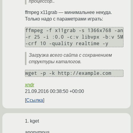
процессор..
ffmpeg x11grab — минимальнее некуда.
Только надо с параметрами играть:
ffmpeg -f x11grab -s 1366x768 -an 
-r 25 -i :0.0 -c:v libvpx -b:v 5M 
-crf 10 -quality realtime -y
Загрузка всего сайта с сохранением
структуры каталогов.
wget -p -k http://example.com
xndr
21.09.2016 00:38:50 +00:00
Ссылка
1. kget
anonymous