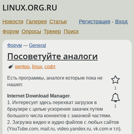
LINUX.ORG.RU
Новости
Галерея
Статьи
Регистрация
-
Вход
Форум
Опросы
Трекер
Поиск
Форум
—
General
Посоветуйте аналоги
gentoo
,
linux
,
софт
Есть программы, аналоги которым пока не
нашел:
1
Internet Download Manager
.
1. Интересует здесь перехват загрузок в
1
браузере с целью ускорения закачек путем
большого числа коннектов с закачкой частями.
2. Загрузка видео и аудио файлов с любых сайтов
(YouTube.com, mail.ru, video.yandex.ru, vk.com и т.п).