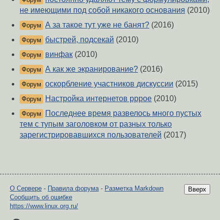
не имеющими под собой никакого основания
(2010)
А за такое тут уже не банят?
(2016)
Форум
быстрей, подсекай
(2010)
Форум
винфак
(2010)
Форум
А как же экранирование?
(2016)
Форум
оскорбление участников дискуссии
(2015)
Форум
Настройка интернетов pppoe
(2010)
Форум
Последнее время развелось много пустых
Форум
тем с тупым заголовком от разных только
зарегистрировавшихся пользователей
(2017)
О Сервере
-
Правила форума
-
Разметка Markdown
Вверх
Сообщить об ошибке
https://www.linux.org.ru/