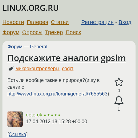
LINUX.ORG.RU
Новости
Галерея
Статьи
Регистрация
-
Вход
Форум
Опросы
Трекер
Поиск
Форум
—
General
Подскажите аналоги gpsim
микроконтроллеры
,
софт
Есть ли вообще такие в природе?(ищу в
связи с
0
http://www.linux.org.ru/forum/general/7655563
)
.
1
deterok
★★★★★
17.04.2012 18:15:28 +00:00
Ссылка