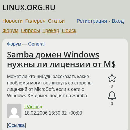
LINUX.ORG.RU
Новости
Галерея
Статьи
Регистрация
-
Вход
Форум
Опросы
Трекер
Поиск
Форум
—
General
Samba домен Windows
нужны ли лицензии от M$
Может ли кто-нибудь рассказать какие
проблемы могут возникнуть со стороны
0
лицензий от MicroSoft, если в сети с
Windows XP домен поднят на Samba.
0
LVictor
★
18.02.2006 13:30:32 +00:00
Ссылка