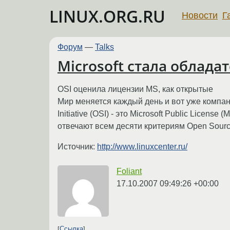
LINUX.ORG.RU
Новости
Г
Форум
—
Talks
Microsoft стала облад
OSI оценила лицензии MS, как открытые
Мир меняется каждый день и вот уже компан
Initiative (OSI) - это Microsoft Public Licen
отвечают всем десяти критериям Open Sourc
Источник:
http://www.linuxcenter.ru/
Foliant
17.10.2007 09:49:26 +00:00
Ссылка