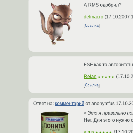
А RMS одобрил?
defmacro
(
17.10.2007 
Ссылка
FSF как-то авторитетне
Relan
(
17.10.
★★★★★
Ссылка
Ответ на:
комментарий
от anonymfus
17.10.2
> Это я правильно п
Нет. Для этого нужно
atrus
(
17.10.2
★★★★★