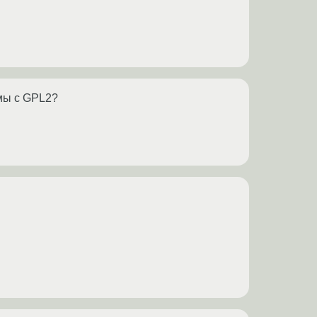
имы с GPL2?