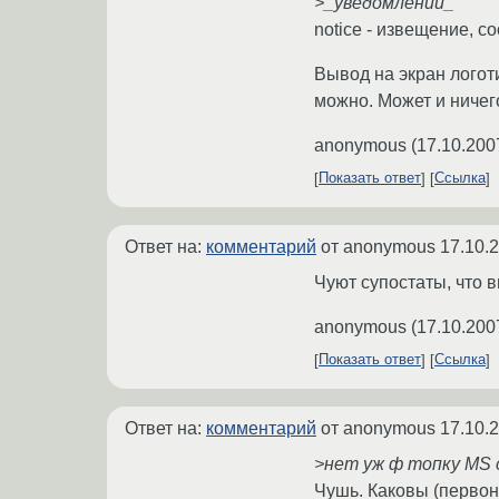
>_уведомлений_
notice - извещение, 
Вывод на экран логот
можно. Может и ничег
anonymous
(
17.10.200
Показать ответ
Ссылка
Ответ на:
комментарий
от anonymous
17.10.
Чуют супостаты, что в
anonymous
(
17.10.200
Показать ответ
Ссылка
Ответ на:
комментарий
от anonymous
17.10.
>нет уж ф топку МS с
Чушь. Каковы (перво