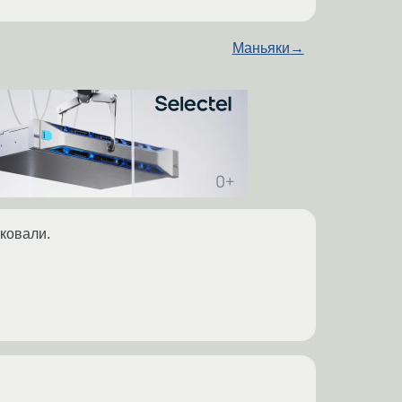
Маньяки
→
аковали.