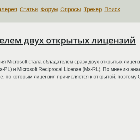
алерея
Статьи
Форум
Опросы
Трекер
Поиск
ателем двух открытых лицензий
ия Microsoft стала обладателем сразу двух открытых лицен
se (Ms-PL) и Microsoft Reciprocal License (Ms-RL). По мнению 
e, по которым лицензия причисляется к открытой, поэтому