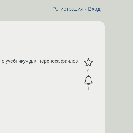
Регистрация
-
Вход
е «по учебнику» для переноса фаилов
0
1