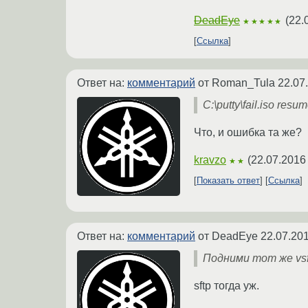
DeadEye
(
22.
★★★★★
Ссылка
Ответ на:
комментарий
от Roman_Tula
22.07
C:\putty\fail.iso r
Что, и ошибка та же?
kravzo
(
22.07.2016
★★
Показать ответ
Ссылка
Ответ на:
комментарий
от DeadEye
22.07.201
Подними тот же vsf
sftp тогда уж.