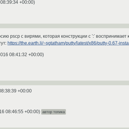
 08:39:34 +00:00
)
ию pscp с вирями, которая конструкции с ':' воспринимает ка
тут:
https://the.earth.li/~sgtatham/putty/latest/x86/putty-0.67-insta
2016 08:41:32 +00:00
)
08:38:39 +00:00
16 08:46:55 +00:00
)
автор топика