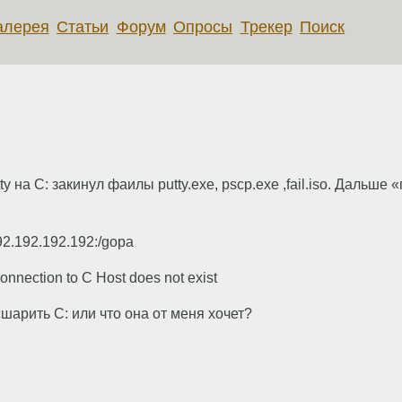
алерея
Статьи
Форум
Опросы
Трекер
Поиск
tty на С: закинул фаилы putty.exe, pscp.exe ,fail.iso. Дальш
192.192.192.192:/gopa
nnection to C Host does not exist
сшарить С: или что она от меня хочет?