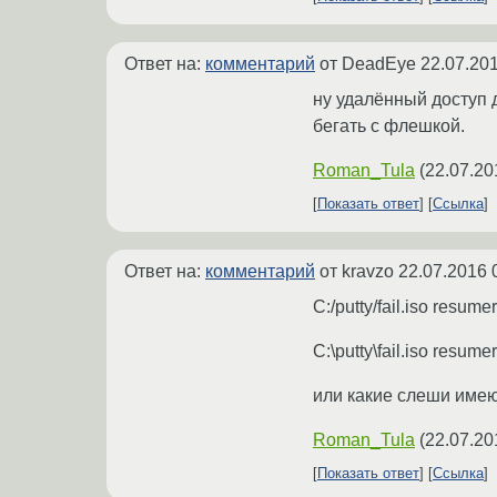
Ответ на:
комментарий
от DeadEye
22.07.201
ну удалённый доступ 
бегать с флешкой.
Roman_Tula
(
22.07.20
Показать ответ
Ссылка
Ответ на:
комментарий
от kravzo
22.07.2016 
C:/putty/fail.iso resu
C:\putty\fail.iso resu
или какие слеши име
Roman_Tula
(
22.07.20
Показать ответ
Ссылка