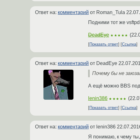
Ответ на:
комментарий
от Roman_Tula
22.07
Подними тот же vsftp
DeadEye
(
22.
★★★★★
Показать ответ
Ссылка
Ответ на:
комментарий
от DeadEye
22.07.201
Почему бы не заюз
А ещё можно BBS под
lenin386
(
22.0
★★★★★
Показать ответ
Ссылка
Ответ на:
комментарий
от lenin386
22.07.201
Я понимаю, к чему ты,