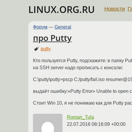
LINUX.ORG.RU
Новости
Г
Форум
—
General
про Putty
putty
Кто пользуется Putty, подскажите: в папку Pu
на SSH server надо прописать с консоли:
С:\putty\putty>pscp C:/putty/fail.iso resumer@
выдаёт ошибку:«Putty Error» Unable to open co
Стоит Win 10, я не понимаю как для Putty ра
Roman_Tula
22.07.2016 08:16:09 +00:00