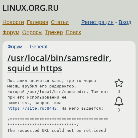
LINUX.ORG.RU
Новости
Галерея
Статьи
Регистрация
-
Вход
Форум
Опросы
Трекер
Поиск
Форум
—
General
/usr/local/bin/samsredir,
squid и https
Поставил значится sams, где то через 
месяц врубил его редиректор, 

который /usr/local/bin/samsredir. Так вот 
0
при его использовании не 

пашет ssl, запрос типа 
https://site.ru:8443
. На него выдаётся:

0
/****************************************
****************************/

The requested URL could not be retrieved
