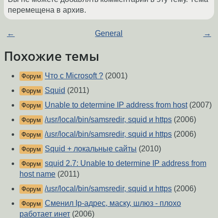
перемещена в архив.
←
General
→
Похожие темы
Что с Microsoft ?
(2001)
Форум
Squid
(2011)
Форум
Unable to determine IP address from host
(2007)
Форум
/usr/local/bin/samsredir, squid и https
(2006)
Форум
/usr/local/bin/samsredir, squid и https
(2006)
Форум
Squid + локальные сайты
(2010)
Форум
squid 2.7: Unable to determine IP address from
Форум
host name
(2011)
/usr/local/bin/samsredir, squid и https
(2006)
Форум
Сменил Ip-адрес, маску, шлюз - плохо
Форум
работает инет
(2006)