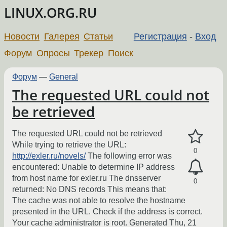
LINUX.ORG.RU
Новости
Галерея
Статьи
Регистрация
-
Вход
Форум
Опросы
Трекер
Поиск
Форум
—
General
The requested URL could not
be retrieved
The requested URL could not be retrieved
While trying to retrieve the URL:
0
http://exler.ru/novels/
The following error was
encountered: Unable to determine IP address
from host name for exler.ru The dnsserver
0
returned: No DNS records This means that:
The cache was not able to resolve the hostname
presented in the URL. Check if the address is correct.
Your cache administrator is root. Generated Thu, 21