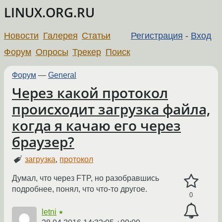
LINUX.ORG.RU
Новости
Галерея
Статьи
Регистрация
-
Вход
Форум
Опросы
Трекер
Поиск
Форум
—
General
Через какой протокол
происходит загрузка файла,
когда я качаю его через
браузер?
загрузка
,
протокол
Думал, что через FTP, но разобравшись
подробнее, понял, что что-то другое.
0
letni
★