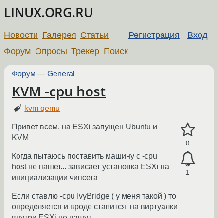
LINUX.ORG.RU
Новости
Галерея
Статьи
Регистрация
-
Вход
Форум
Опросы
Трекер
Поиск
Форум
—
General
KVM -cpu host
kvm qemu
Привет всем, на ESXi запущен Ubuntu и
KVM
0
Когда пытаюсь поставить машину с -cpu
host не пашет... зависает установка ESXi на
1
инициализации чипсета
Если ставлю -cpu IvyBridge ( у меня такой ) то
определяется и вроде ставится, на виртуалки
внутри ESXi не пашут