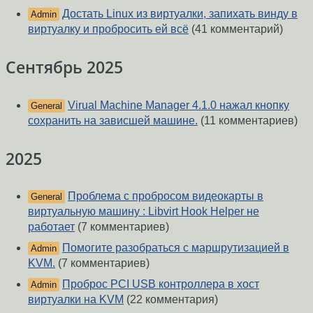
Достать Linux из виртуалки, запихать винду в
Admin
виртуалку и пробросить ей всё
(41 комментарий)
Сентябрь 2025
Virual Machine Manager 4.1.0 нажал кнопку
General
сохранить на зависшей машине.
(11 комментариев)
2025
Проблема с пробросом видеокарты в
General
виртуальную машину : Libvirt Hook Helper не
работает
(7 комментариев)
Помогите разобраться с маршрутизацией в
Admin
KVM.
(7 комментариев)
Проброс PCI USB контроллера в хост
Admin
виртуалки на KVM
(22 комментария)