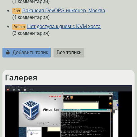
(1 комментарий)
Вакансия DevOPS-инженер, Москва
Job
(4 комментария)
Нет доступа к guest с KVM хоста
Admin
(3 комментария)
Добавить топик
Все топики
Галерея