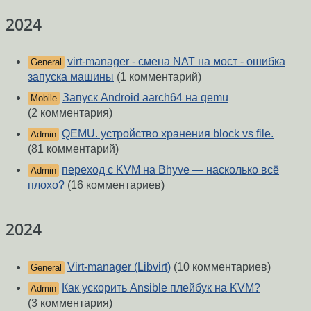
2024
virt-manager - смена NAT на мост - ошибка
General
запуска машины
(1 комментарий)
Запуск Android aarch64 на qemu
Mobile
(2 комментария)
QEMU. устройство хранения block vs file.
Admin
(81 комментарий)
переход с KVM на Bhyve — насколько всё
Admin
плохо?
(16 комментариев)
2024
Virt-manager (Libvirt)
(10 комментариев)
General
Как ускорить Ansible плейбук на KVM?
Admin
(3 комментария)