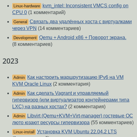
kvm_intel: Inconsistent VMCS config on
Linux-hardware
CPU 0
(1 комментарий)
Связать два удалённых хоста с виртуалками
General
через VPN
(14 комментариев)
Qemu + Android x86 + Поворот экрана.
Development
(8 комментариев)
2023
Как настроить маршрутизацию IPv6 на VM
Admin
KVM Oracle Linux
(2 комментария)
Как сделать Vagrant и управляемый
Admin
гипервизор (или виртуализатор контейнерами типа
LXC) на разных хостах?
(2 комментария)
Libvirt (Qemu+KVM+Virt-manager) гостевые ОС
Admin
люто юзают ресурсы гипервизора
(55 комментариев)
Установка KVM Ubuntu 22.04.2 LTS
Linux-install