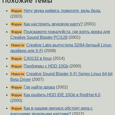
Похожие темы
Нету звука нифига, помогите, ведь беда.
Форум
(2003)
Как настроить звуковую карту?
(2001)
Форум
Подскажите пожалуйста, где взять дрова для
Форум
Creative Sound Blaster PCI128
(2001)
Creative Labs выпустила 32/64-битный Linux-
Новости
драйвер для X-Fi
(2008)
CA0132 в linux
(2014)
Форум
Проблемы с HDD 10Gb
(2000)
Форум
Creative Sound Blaster X-Fi Series Linux 64-bit
Новости
Beta Driver
(2007)
Где найти дрова
(2002)
Форум
Как разбить HDD IDE 10Gb в RedHat 6.0
Форум
(2000)
Как в нашем линуксе обстоят дела с
Форум
внешними звуковыми картами?
(2012)