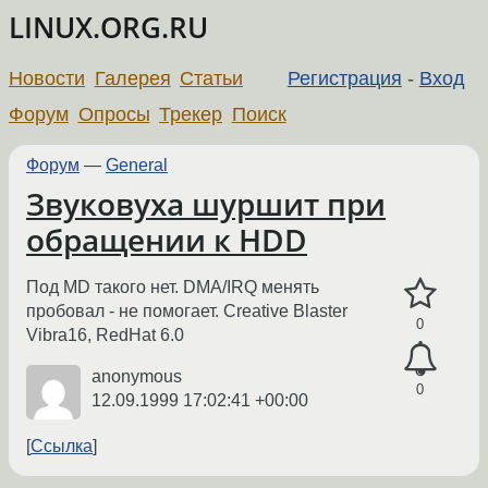
LINUX.ORG.RU
Новости
Галерея
Статьи
Регистрация
-
Вход
Форум
Опросы
Трекер
Поиск
Форум
—
General
Звуковуха шуршит при
обращении к HDD
Под MD такого нет. DMA/IRQ менять
пробовал - не помогает. Creative Blaster
0
Vibra16, RedHat 6.0
anonymous
0
12.09.1999 17:02:41 +00:00
Ссылка