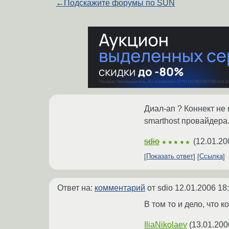
←
Подскажите форумы по SUN
Диал-ап ? Коннект не
smarthost провайдера
sdio
(
12.01.20
★★★★★
Показать ответ
Ссылка
Ответ на:
комментарий
от sdio
12.01.2006 18
В том то и дело, что 
IliaNikolaev
(
13.01.200