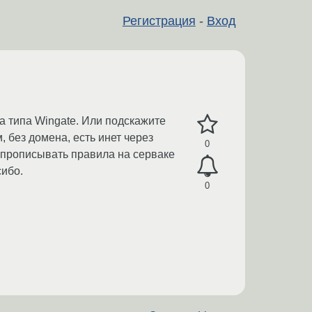
Регистрация
-
Вход
а типа Wingate. Или подскажите
 без домена, есть инет через
0
о прописывать правила на серваке
сибо.
0