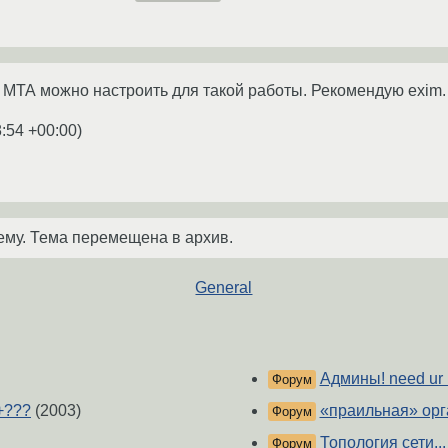
 МТА можно настроить для такой работы. Рекомендую exim.
8:54 +00:00
)
ему. Тема перемещена в архив.
General
Админы! need ur 
Форум
+???
(2003)
«праильная» орг
Форум
Топология сети...
Форум