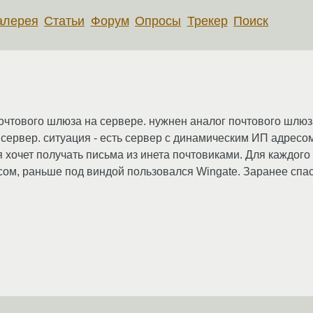
алерея
Статьи
Форум
Опросы
Трекер
Поиск
очтового шлюза на сервере. нужнен аналог почтового шлюз
сервер. ситуация - есть сервер с динамическим ИП адресом,
я хочет получать письма из инета почтовиками. Для каждог
ксом, раньше под виндой пользовался Wingate. Заранее спа