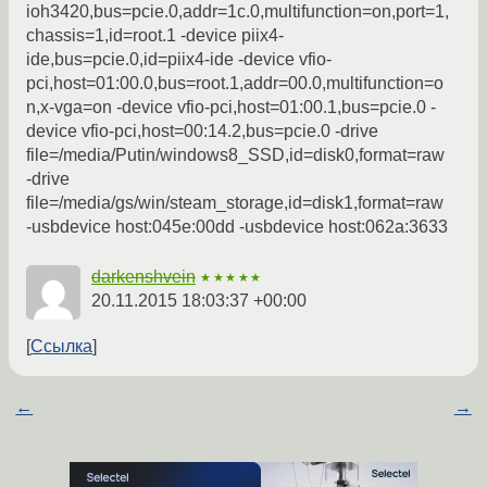
ioh3420,bus=pcie.0,addr=1c.0,multifunction=on,port=1,
chassis=1,id=root.1 -device piix4-
ide,bus=pcie.0,id=piix4-ide -device vfio-
pci,host=01:00.0,bus=root.1,addr=00.0,multifunction=o
n,x-vga=on -device vfio-pci,host=01:00.1,bus=pcie.0 -
device vfio-pci,host=00:14.2,bus=pcie.0 -drive
file=/media/Putin/windows8_SSD,id=disk0,format=raw
-drive
file=/media/gs/win/steam_storage,id=disk1,format=raw
-usbdevice host:045e:00dd -usbdevice host:062a:3633
darkenshvein
★★★★★
20.11.2015 18:03:37 +00:00
Ссылка
←
→