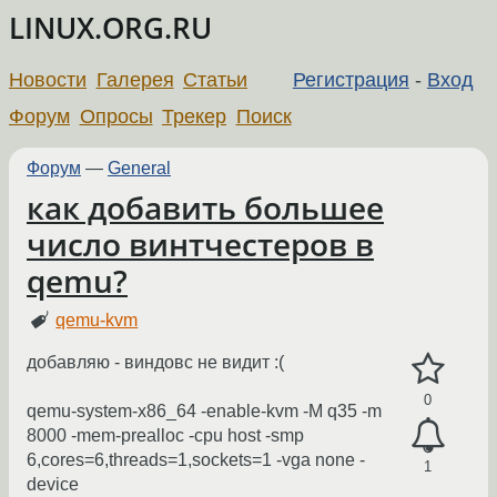
LINUX.ORG.RU
Новости
Галерея
Статьи
Регистрация
-
Вход
Форум
Опросы
Трекер
Поиск
Форум
—
General
как добавить большее
число винтчестеров в
qemu?
qemu-kvm
добавляю - виндовс не видит :(
0
qemu-system-x86_64 -enable-kvm -M q35 -m
8000 -mem-prealloc -cpu host -smp
6,cores=6,threads=1,sockets=1 -vga none -
1
device