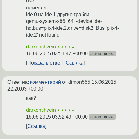
use.
поменял
ide.0 на ide.1 другие грабли
qemu-system-x86_64: -device ide-
hd,bus=piix4-ide.2,drive=disk2: Bus 'piix4-
ide.2' not found
darkenshvein
★★★★★
16.06.2015 03:51:47 +00:00
автор топика
Показать ответ
Ссылка
Ответ на:
комментарий
от dimon555
15.06.2015
22:20:03 +00:00
как?
darkenshvein
★★★★★
16.06.2015 03:52:49 +00:00
автор топика
Ссылка