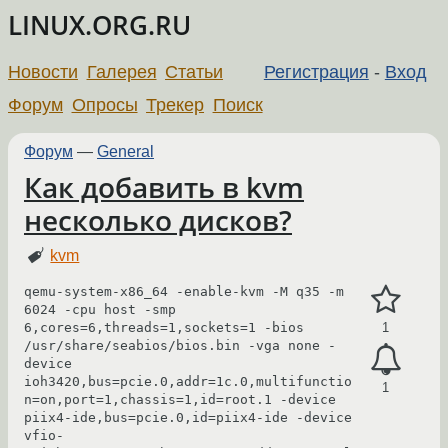
LINUX.ORG.RU
Новости
Галерея
Статьи
Регистрация
-
Вход
Форум
Опросы
Трекер
Поиск
Форум
—
General
Как добавить в kvm
несколько дисков?
kvm
qemu-system-x86_64 -enable-kvm -M q35 -m 
6024 -cpu host -smp 
6,cores=6,threads=1,sockets=1 -bios 
1
/usr/share/seabios/bios.bin -vga none -
device 
ioh3420,bus=pcie.0,addr=1c.0,multifunctio
1
n=on,port=1,chassis=1,id=root.1 -device 
piix4-ide,bus=pcie.0,id=piix4-ide -device 
vfio-