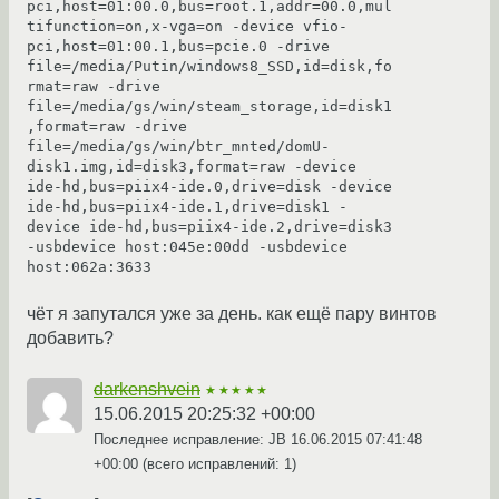
pci,host=01:00.0,bus=root.1,addr=00.0,mul
tifunction=on,x-vga=on -device vfio-
pci,host=01:00.1,bus=pcie.0 -drive 
file=/media/Putin/windows8_SSD,id=disk,fo
rmat=raw -drive 
file=/media/gs/win/steam_storage,id=disk1
,format=raw -drive 
file=/media/gs/win/btr_mnted/domU-
disk1.img,id=disk3,format=raw -device 
ide-hd,bus=piix4-ide.0,drive=disk -device 
ide-hd,bus=piix4-ide.1,drive=disk1 -
device ide-hd,bus=piix4-ide.2,drive=disk3 
-usbdevice host:045e:00dd -usbdevice 
host:062a:3633
чёт я запутался уже за день. как ещё пару винтов
добавить?
darkenshvein
★★★★★
15.06.2015 20:25:32 +00:00
Последнее исправление: JB
16.06.2015 07:41:48
+00:00
(всего исправлений: 1)