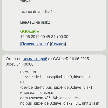
также
только drive=disk1
меняеш на disk2
GGUseR
★
16.06.2015 00:45:34 +00:00
Показать ответ
Ссылка
Ответ на:
комментарий
от GGUseR
16.06.2015
00:45:34 +00:00
поменял
-device ide-hd,bus=piix4-ide.0,drive=disk
на
-device ide-hd,bus=piix4-ide.0,drive=disk1
и так далее, выдал
qemu-system-x86_64: -device ide-
hd,bus=piix4-ide.0,drive=disk2: IDE unit 1 is in