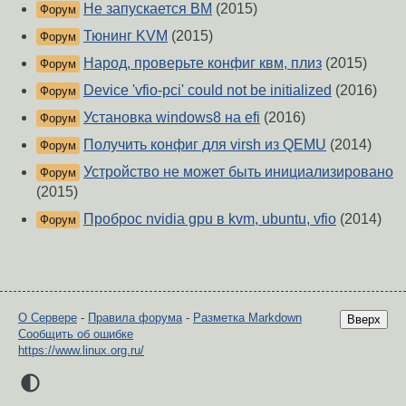
Не запускается ВМ
(2015)
Форум
Тюнинг KVM
(2015)
Форум
Народ, проверьте конфиг квм, плиз
(2015)
Форум
Device 'vfio-pci' could not be initialized
(2016)
Форум
Установка windows8 на efi
(2016)
Форум
Получить конфиг для virsh из QEMU
(2014)
Форум
Устройство не может быть инициализировано
Форум
(2015)
Проброс nvidia gpu в kvm, ubuntu, vfio
(2014)
Форум
О Сервере
-
Правила форума
-
Разметка Markdown
Вверх
Сообщить об ошибке
https://www.linux.org.ru/