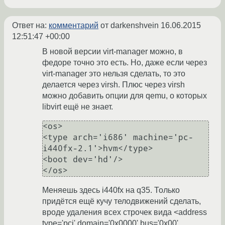
Ответ на:
комментарий
от darkenshvein
16.06.2015
12:51:47 +00:00
В новой версии virt-manager можно, в
федоре точно это есть. Но, даже если через
virt-manager это нельзя сделать, то это
делается через virsh. Плюс через virsh
можно добавить опции для qemu, о которых
libvirt ещё не знает.
<os>

<type arch='i686' machine='pc-
i440fx-2.1'>hvm</type>

<boot dev='hd'/>

Меняешь здесь i440fx на q35. Только
придётся ещё кучу телодвижений сделать,
вроде удаления всех строчек вида <address
type='pci' domain='0x0000' bus='0x00'