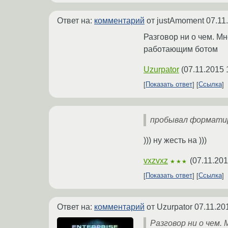
Ответ на:
комментарий
от justAmoment
07.11
Разговор ни о чем. М
работающим ботом
Uzurpator
(
07.11.2015 
Показать ответ
Ссылка
пробывал формати
))) ну жесть на )))
vxzvxz
(
07.11.201
★★★
Показать ответ
Ссылка
Ответ на:
комментарий
от Uzurpator
07.11.20
Разговор ни о чем.