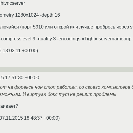
ightvncserver
geometry 1280x1024 -depth 16
лючайся (порт 5910 или открой или лучше пробрось через ssh
 -compresslevel 9 -quality 3 -encodings «Tight» servernameorip
5 18:02:11 +00:00
)
15 17:51:30 +00:00
бот на форексе нон стоп работал, со своего компьютера
зможным. И виртуал бокс тут не решит проблемы
раивает?
07.11.2015 18:48:37 +00:00
)