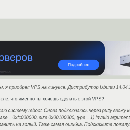
, я приобрел VPS на линуксе. Дистрибутор Ubuntu 14.04.
ле, что именно ты хочешь сделать с этой VPS?
аю систему reboot. Снова подключаюсь через putty ввожу 
(base = 0xfc000000, size 0x00100000, type = 1) Invalid argu
ставить на голый. Таже самая ошибка. Подскажите пожал