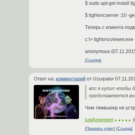
$ sudo apt-get install t
$ tightvncserver :10 -
Теперь с клиента подк
c:\> tightvncviewer.exe
anonymous
(
07.11.201
Ссылка
Ответ на:
комментарий
от Uzurpator
07.11.20
впс я купил чтобы 
представляется во
Чем тимвьюер не уст
justAmoment
(
★★★★★
Показать ответ
Ссылка