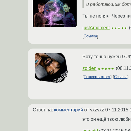
и работающим бот
Ты не понял. Через ти
justAmoment
(
★★★★★
Ссылка
Боту точно нужен GUI
zolden
(
08.11.
★★★★★
Показать ответ
Ссылка
Ответ на:
комментарий
от vxzvxz
07.11.2015 
это он ещё твою люби
erzentd
(
08.11.2015 08