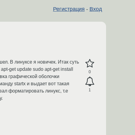
Регистрация
-
Вход
л. В линуксе я новичек. Итак суть
-get update sudo apt-get install
0
вка графической оболочки
анду startx и выдает вот такая
1
ывал форматировать линукс, т.е
у.