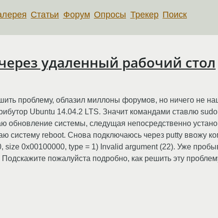
алерея
Статьи
Форум
Опросы
Трекер
Поиск
через удаленный рабочий стол
ить проблему, облазил миллоны форумов, но ничего не наше
бутор Ubuntu 14.04.2 LTS. Значит командами ставлю sudo apt
маю обновление системы, следущая непосредственно устано
 систему reboot. Снова подключаюсь через putty ввожу ком
, size 0x00100000, type = 1) Invalid argument (22). Уже проб
. Подскажите пожалуйста подробно, как решить эту проблем