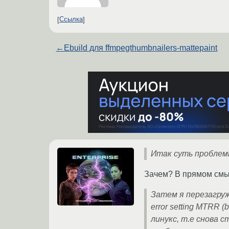
Ссылка
←
Ebuild для ffmpegthumbnailers-mattepaint
Итак суть проблемы
Зачем? В прямом смыс
Затем я перезагруж
error setting MTRR 
линукс, т.е снова 