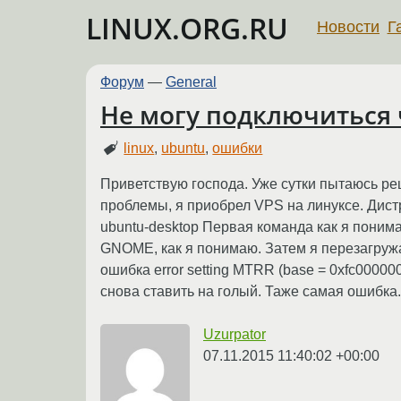
LINUX.ORG.RU
Новости
Г
Форум
—
General
Не могу подключиться 
linux
,
ubuntu
,
ошибки
Приветствую господа. Уже сутки пытаюсь реш
проблемы, я приобрел VPS на линуксе. Дистри
ubuntu-desktop Первая команда как я пони
GNOME, как я понимаю. Затем я перезагружаю
ошибка error setting MTRR (base = 0xfc000000
снова ставить на голый. Таже самая ошибка
Uzurpator
07.11.2015 11:40:02 +00:00