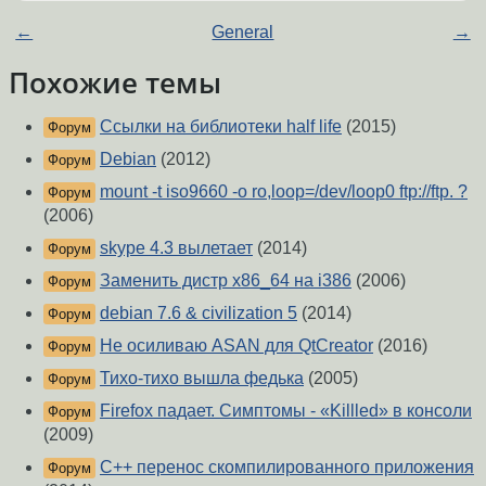
←
General
→
Похожие темы
Ссылки на библиотеки half life
(2015)
Форум
Debian
(2012)
Форум
mount -t iso9660 -o ro,loop=/dev/loop0 ftp://ftp. ?
Форум
(2006)
skype 4.3 вылетает
(2014)
Форум
Заменить дистр х86_64 на i386
(2006)
Форум
debian 7.6 & civilization 5
(2014)
Форум
Не осиливаю ASAN для QtCreator
(2016)
Форум
Тихо-тихо вышла федька
(2005)
Форум
Firefox падает. Симптомы - «Killled» в консоли
Форум
(2009)
C++ перенос скомпилированного приложения
Форум