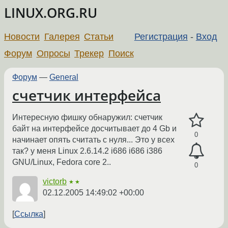
LINUX.ORG.RU
Новости
Галерея
Статьи
Регистрация
-
Вход
Форум
Опросы
Трекер
Поиск
Форум
—
General
счетчик интерфейса
Интересную фишку обнаружил: счетчик
байт на интерфейсе досчитывает до 4 Gb и
0
начинает опять считать с нуля... Это у всех
так? у меня Linux 2.6.14.2 i686 i686 i386
GNU/Linux, Fedora core 2..
0
victorb
★★
02.12.2005 14:49:02 +00:00
Ссылка