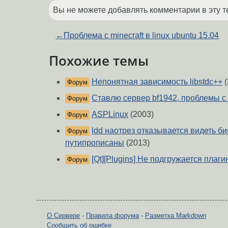
Вы не можете добавлять комментарии в эту т
←
Проблема с minecraft в linux ubuntu 15.04
Похожие темы
Непонятная зависимость libstdc++
(
Форум
Ставлю сервер bf1942, проблемы с 
Форум
ASPLinux
(2003)
Форум
ldd наотрез отказывается видеть би
Форум
путипрописаны
(2013)
[Qt][Plugins] Не подгружается плаги
Форум
О Сервере
-
Правила форума
-
Разметка Markdown
Сообщить об ошибке