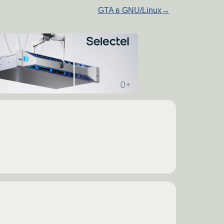
GTA в GNU/Linux
→