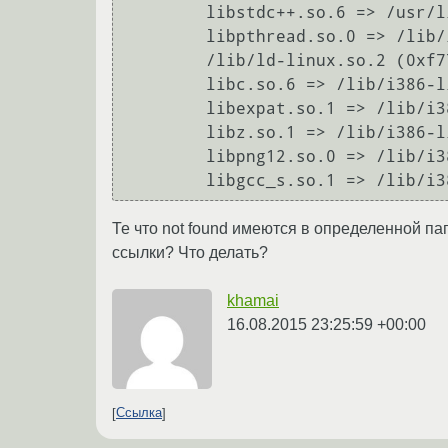
	libstdc++.so.6 => /usr/lib/i386-linux-gnu/libstdc++.so.6 (0xf733e000)

	libpthread.so.0 => /lib/i386-linux-gnu/i686/cmov/libpthread.so.0 (0xf7322000)

	/lib/ld-linux.so.2 (0xf77a8000)

	libc.so.6 => /lib/i386-linux-gnu/i686/cmov/libc.so.6 (0xf7178000)

	libexpat.so.1 => /lib/i386-linux-gnu/libexpat.so.1 (0xf714f000)

	libz.so.1 => /lib/i386-linux-gnu/libz.so.1 (0xf7131000)

	libpng12.so.0 => /lib/i386-linux-gnu/libpng12.so.0 (0xf7104000)

	libgcc_s.so.1 => /lib/i
Те что not found имеются в определенной па
ссылки? Что делать?
khamai
16.08.2015 23:25:59 +00:00
Ссылка