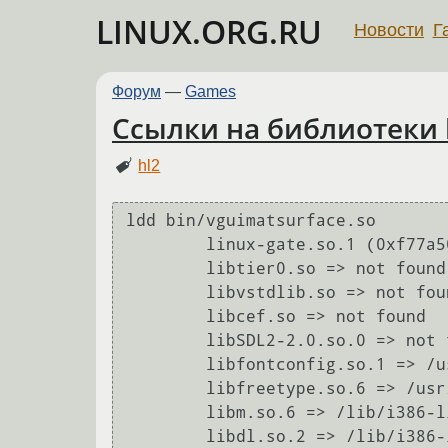
LINUX.ORG.RU
Новости
Г
Форум
—
Games
Ссылки на библиотеки ha
hl2
ldd bin/vguimatsurface.so 

	linux-gate.so.1 (0xf77a5000)

	libtier0.so => not found

	libvstdlib.so => not found

	libcef.so => not found

	libSDL2-2.0.so.0 => not found

	libfontconfig.so.1 => /usr/lib/i386-linux-gnu/libfontconfig.so.1 (0xf752d000)

	libfreetype.so.6 => /usr/lib/i386-linux-gnu/libfreetype.so.6 (0xf747c000)

	libm.so.6 => /lib/i386-linux-gnu/i686/cmov/libm.so.6 (0xf7436000)

	libdl.so.2 => /lib/i386-linux-gnu/i686/cmov/libdl.so.2 (0xf7430000)
