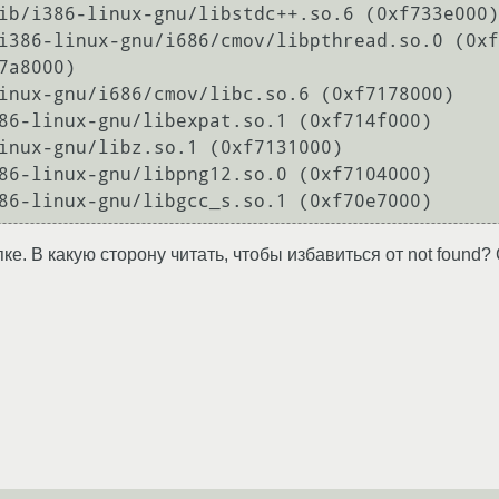
386-linux-gnu/libgcc_s.so.1 (0xf70e7000)
пке. В какую сторону читать, чтобы избавиться от not foun