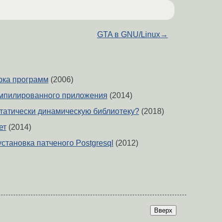
GTA в GNU/Linux
→
рка программ
(2006)
омпилированного приложения
(2014)
статически динамическую библиотеку?
(2018)
ет
(2014)
установка патченого Postgresql
(2012)
Вверх