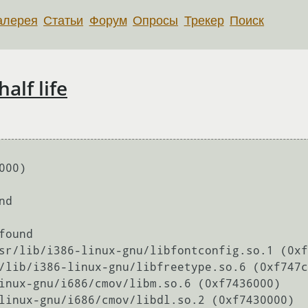
алерея
Статьи
Форум
Опросы
Трекер
Поиск
lf life