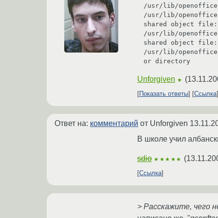
/usr/lib/openoffice
/usr/lib/openoffice
shared object file:
/usr/lib/openoffice
shared object file:
/usr/lib/openoffice
Unforgiven
(
13.11.20
★
Показать ответы
Ссылка
Ответ на:
комментарий
от Unforgiven
13.11.2
В школе учил албанс
sdio
(
13.11.20
★★★★★
Ссылка
> Расскажите, чего 