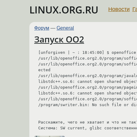
LINUX.ORG.RU
Новости
Г
Форум
—
General
Запуск OO2
[unforgiven | ~ : 18:45:00] $ openoffice.
/usr/lib/openoffice.org2.0/program/soffi
/usr/lib/openoffice.org2.0/program/soffice: line 38: [: true: 
ected

/usr/lib/openoffice.org2.0/program/javal
libstdc++.so.6: cannot open shared objec
/usr/lib/openoffice.org2.0/program/pagein: error while loading 
libstdc++.so.6: cannot open shared objec
/usr/lib/openoffice.org2.0/program/soffice: line 145: /usr/lib
/program/swriter.bin: No such file or dir
Расскажите, чего не хватает и что не так?
Система: SW current, glibc соответственн