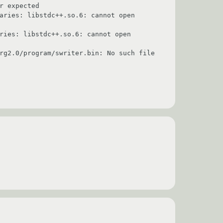
 expected

aries: libstdc++.so.6: cannot open 
ries: libstdc++.so.6: cannot open 
rg2.0/program/swriter.bin: No such file 