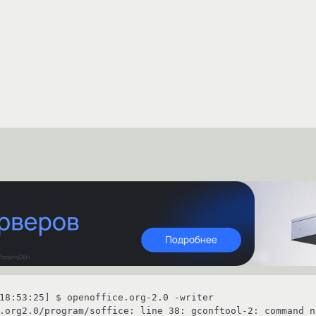
18:53:25] $ openoffice.org-2.0 -writer

.org2.0/program/soffice: line 38: gconftool-2: command no