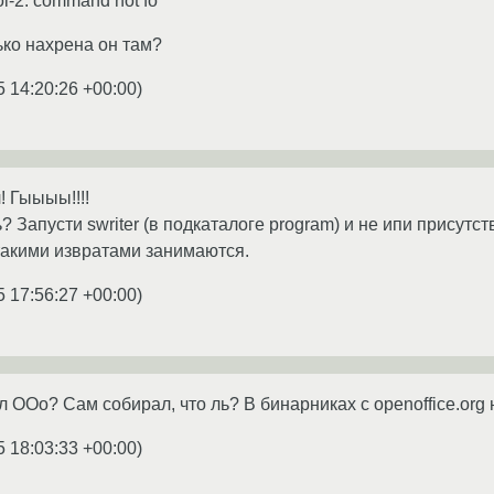
l-2: command not fo"
лько нахрена он там?
5 14:20:26 +00:00
)
! Гыыыы!!!!
 Запусти swriter (в подкаталоге program) и не ипи присутст
 такими извратами занимаются.
5 17:56:27 +00:00
)
 OOo? Сам собирал, что ль? В бинарниках с openoffice.org ни
5 18:03:33 +00:00
)