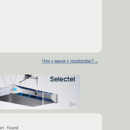
Что у меня с modprobe?
→
t found
