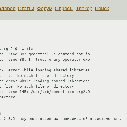
алерея
Статьи
Форум
Опросы
Трекер
Поиск
org-2.0 -writer

ce: line 38: gconftool-2: command not fo                 
unary operator exp                                            
dx: error while loading shared libraries                 
t file: No such file or directory

shared libraries:                                             
t file: No such file or directory

/openoffice.org2.0                                            
ectory



о 2.3.5. неудовлетворенных зависимостей в системе нет.