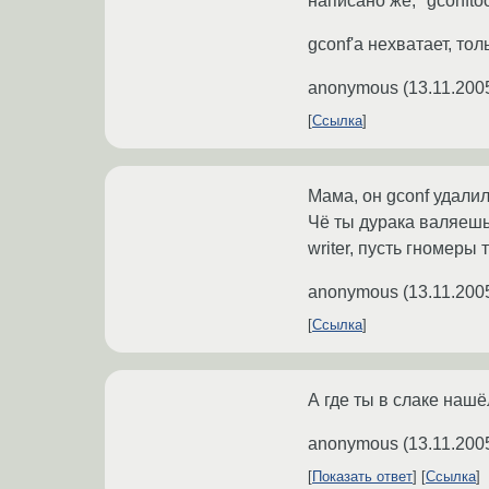
написано же, "gconftoo
gconf'а нехватает, то
anonymous
(
13.11.200
Ссылка
Мама, он gconf удалил
Чё ты дурака валяешь?
writer, пусть гномеры
anonymous
(
13.11.200
Ссылка
А где ты в слаке нашёл
anonymous
(
13.11.200
Показать ответ
Ссылка