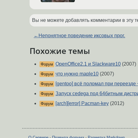
Вы не можете добавлять комментарии в эту т
←
Непонятное поведение иксовых прог.
Похожие темы
OpenOffice2.1 и Slackware10
(2007)
Форум
что нужно maple10
(2007)
Форум
[gentoo] всё поломал при переезде
Форум
Запуск cedega под 64битным дистр
Форум
[arch][error] Pacman-key
(2012)
Форум
О Сервере
-
Правила форума
-
Разметка Markdown