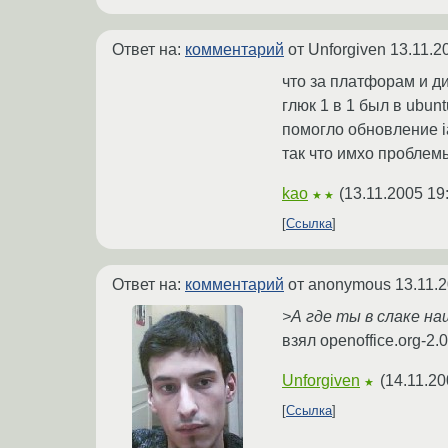
Ответ на:
комментарий
от Unforgiven
13.11.2
что за платфорам и д
глюк 1 в 1 был в ubun
помогло обновление ia
так что имхо проблем
kao
(
13.11.2005 19
★★
Ссылка
Ответ на:
комментарий
от anonymous
13.11.
>А где ты в слаке наш
взял openoffice.org-2.0
Unforgiven
(
14.11.20
★
Ссылка