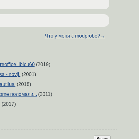
Что у меня с modprobe?
→
eoffice libicu60
(2019)
a - novij.
(2001)
utilus.
(2018)
some поломали...
(2011)
.
(2017)
Вверх