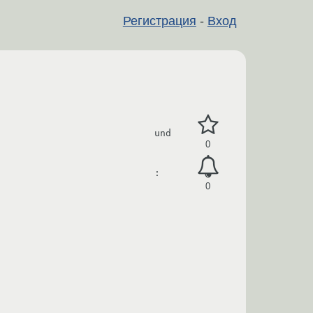
Регистрация
-
Вход
                           und

0
                           : 
0