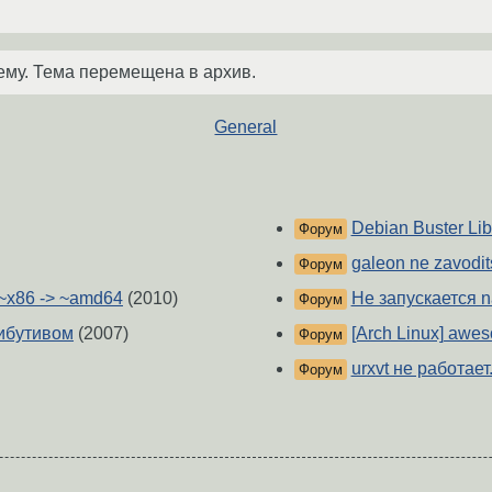
ему. Тема перемещена в архив.
General
Debian Buster Libr
Форум
galeon ne zavodits
Форум
 ~x86 -> ~amd64
(2010)
Не запускается na
Форум
ибутивом
(2007)
[Arch Linux] awe
Форум
urxvt не работает
Форум