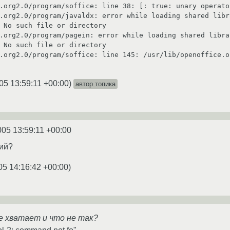
.org2.0/program/soffice: line 38: [: true: unary operator
.org2.0/program/javaldx: error while loading shared libr
 No such file or directory

.org2.0/program/pagein: error while loading shared libra
 No such file or directory

.org2.0/program/soffice: line 145: /usr/lib/openoffice.o
05 13:59:11 +00:00
)
автор топика
005 13:59:11 +00:00
кий?
05 14:16:42 +00:00
)
не хватает и что не так?