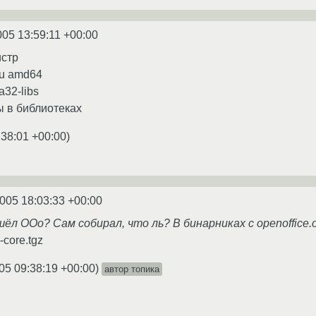
005 13:59:11 +00:00
истр
tu amd64
32-libs
ы в библиотеках
:38:01 +00:00
)
2005 18:03:33 +00:00
ёл OOo? Сам собирал, что ль? В бинарниках с openoffice.org
-core.tgz
05 09:38:19 +00:00
)
автор топика