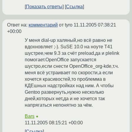
Показать ответы
Ссылка
Ответ на:
комментарий
от tyro
11.11.2005 07:38:21
+00:00
У меня dial-up халяный,но всё равно не
вдохновляет ;-). SuSE 10.0 на ноуте T41
шустрее,чем 9.3 за счёт preload,да и plelink
помогает.OpenOffice запускается
шустро,если снести OpenOffice_org-kde,т.ч.
меня всё устраивает по скорости,а если
хочется красивостей,то проблемма в
КДЕшных надстройках над ним. А чтобы
Gentoo развернуть,нужно несколько
дней,которых нет,да и не хочется так
напрягаться непонятно за чём.
Bars
★
11.11.2005 08:15:21 +00:00
Ссылка