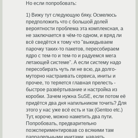
Но если попробовать:
1) Вижу тут следующую бяку. Осмелюсь
предположить что с большой долей
вероятности проблема эта комплексная, а
не заключается в чём-то одном, и вряд ли
всё сведётся к тому что "выкидываем
парочку таких-то пакетов, пересобираем
ядро с тем-то и тем-то и радуемся мега
летающей системе". А если систему надо
пересобирать чуть ли не всю, да долго-
муторно настраивать сервиса, иниты и
прочее, то теряется главная прелесть -
быстрое развёртывание и настройка из
коробки. Зачем нужна SuSE, если потом её
придётся два дня напильником точить? Для
этого у нас уже всё есть и так (Gentoo etc.)
Тут, короче, можно наметить два пути.
Попробовать, предварительно
поэкспериментировав со всякими там
парралельными инитами, наваять