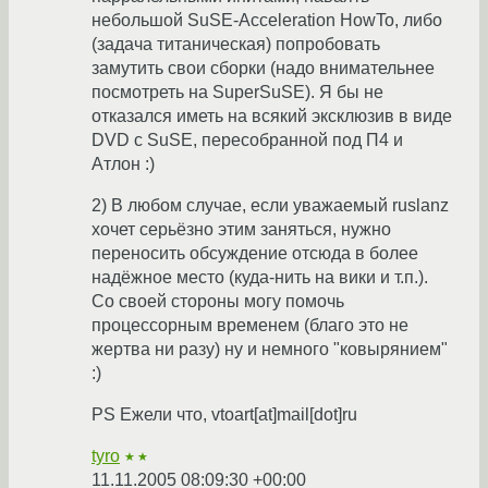
небольшой SuSE-Acceleration HowTo, либо
(задача титаническая) попробовать
замутить свои сборки (надо внимательнее
посмотреть на SuperSuSE). Я бы не
отказался иметь на всякий эксклюзив в виде
DVD с SuSE, пересобранной под П4 и
Атлон :)
2) В любом случае, если уважаемый ruslanz
хочет серьёзно этим заняться, нужно
переносить обсуждение отсюда в более
надёжное место (куда-нить на вики и т.п.).
Со своей стороны могу помочь
процессорным временем (благо это не
жертва ни разу) ну и немного "ковырянием"
:)
PS Ежели что, vtoart[at]mail[dot]ru
tyro
★★
11.11.2005 08:09:30 +00:00