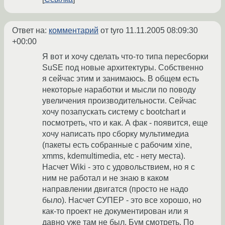
Ответ на:
комментарий
от tyro
11.11.2005 08:09:30
+00:00
Я вот и хочу сделать что-то типа пересборки
SuSE под новые архитектуры. Собственно
я сейчас этим и занимаюсь. В общем есть
некоторые наработки и мысли по поводу
увеличения производительности. Сейчас
хочу позапускать систему с bootchart и
посмотреть, что и как. А фак - появится, еще
хочу написать про сборку мультимедиа
(пакеты есть собранные с рабочим xine,
xmms, kdemultimedia, etc - нету места).
Насчет Wiki - это с удовольствием, но я с
ним не работал и не знаю в каком
направлении двигатся (просто не надо
было). Насчет СУПЕР - это все хорошо, но
как-то проект не документирован или я
давно уже там не был. Бум смотреть. По