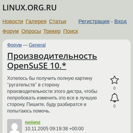
LINUX.ORG.RU
Новости
Галерея
Статьи
Регистрация
-
Вход
Форум
Опросы
Трекер
Поиск
Форум
—
General
Производительность
OpenSuSE 10.*
Хотелось бы получить полную картину
"ругательств" в сторону
0
производительности этого дистра, чтобы
попробовать изменить это все в лучшую
сторону. Пишите, буду разбиратся и
0
попытаюсь помочь.
ruslanz
10.11.2005 09:19:38 +00:00