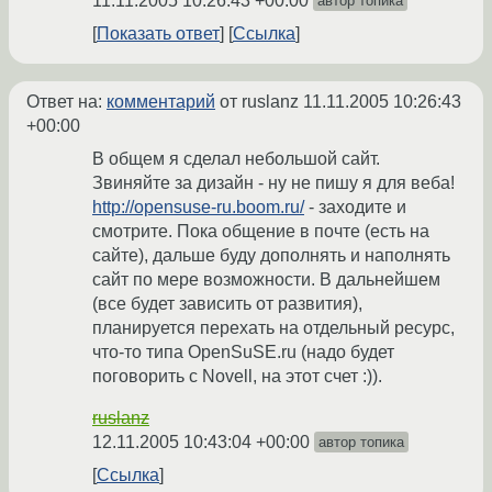
11.11.2005 10:26:43 +00:00
автор топика
Показать ответ
Ссылка
Ответ на:
комментарий
от ruslanz
11.11.2005 10:26:43
+00:00
В общем я сделал небольшой сайт.
Звиняйте за дизайн - ну не пишу я для веба!
http://opensuse-ru.boom.ru/
- заходите и
смотрите. Пока общение в почте (есть на
сайте), дальше буду дополнять и наполнять
сайт по мере возможности. В дальнейшем
(все будет зависить от развития),
планируется перехать на отдельный ресурс,
что-то типа OpenSuSE.ru (надо будет
поговорить с Novell, на этот счет :)).
ruslanz
12.11.2005 10:43:04 +00:00
автор топика
Ссылка