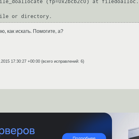
ile_doallocate (fp=0x2bcb2c0) at filedoalloc.
 file or directory.
ю, как искать. Помогите, а?
.2015 17:30:27 +00:00
(всего исправлений: 6)