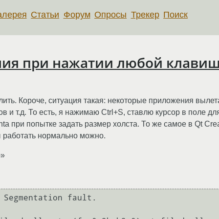
алерея
Статьи
Форум
Опросы
Трекер
Поиск
ия при нажатии любой клави
глить. Короче, ситуация такая: некоторые приложения вылет
 и т.д. То есть, я нажимаю Ctrl+S, ставлю курсор в поле д
nta при попытке задать размер холста. То же самое в Qt Cre
ы работать нормально можно.
)»
 Segmentation fault.
