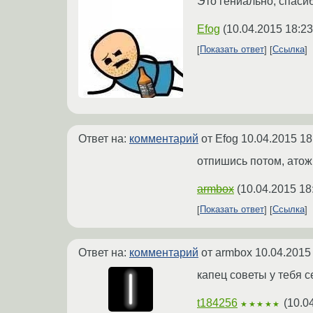
Это гениально, спаси
Efog
(
10.04.2015 18:23
Показать ответ
Ссылка
Ответ на:
комментарий
от Efog
10.04.2015 18
отпишись потом, атож 
armbox
(
10.04.2015 18
Показать ответ
Ссылка
Ответ на:
комментарий
от armbox
10.04.2015
капец советы у тебя с
t184256
(
10.0
★★★★★