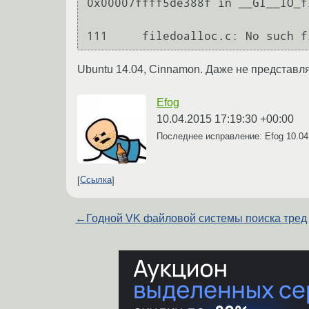
0x00007ffff5de388f in __GI__IO_f
111	filedoalloc.c: No such
Ubuntu 14.04, Cinnamon. Даже не представля
Efog
10.04.2015 17:19:30 +00:00
Последнее исправление: Efog
10.04
Ссылка
←
Годной VK файловой системы поиска тред