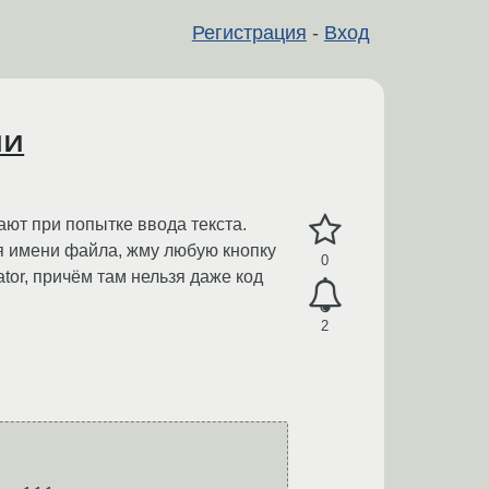
Регистрация
-
Вход
ши
ают при попытке ввода текста.
ля имени файла, жму любую кнопку
0
ator, причём там нельзя даже код
2