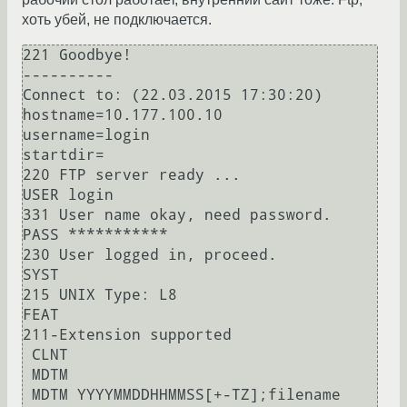
хоть убей, не подключается.
221 Goodbye!

----------

Connect to: (22.03.2015 17:30:20)

hostname=10.177.100.10

username=login

startdir=

220 FTP server ready ...

USER login

331 User name okay, need password.

PASS ***********

230 User logged in, proceed.

SYST

215 UNIX Type: L8

FEAT

211-Extension supported

 CLNT

 MDTM

 MDTM YYYYMMDDHHMMSS[+-TZ];filename
