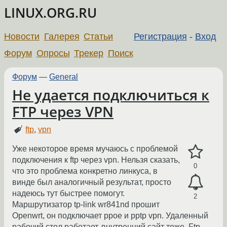
LINUX.ORG.RU
Новости
Галерея
Статьи
Регистрация
-
Вход
Форум
Опросы
Трекер
Поиск
Форум
—
General
Не удается подключиться к
FTP через VPN
ftp
,
vpn
Уже некоторое время мучаюсь с проблемой
подключения к ftp через vpn. Нельзя сказать,
0
что это проблема конкретно линкуса, в
винде был аналогичный результат, просто
надеюсь тут быстрее помогут.
2
Маршрутизатор tp-link wr841nd прошит
Openwrt, он подключает ppoe и pptp vpn. Удаленный
рабочий стол работает, внутренний сайт тоже. Ftp,