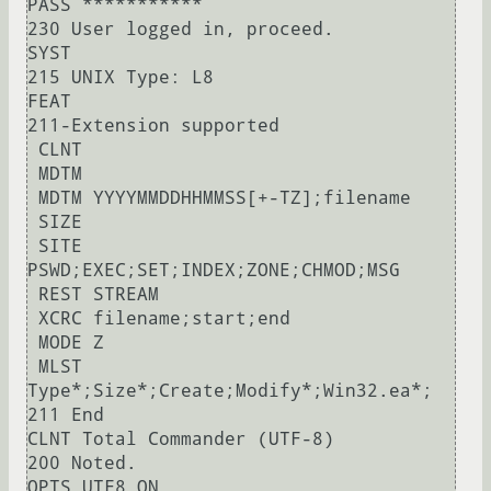
PASS ***********

230 User logged in, proceed.

SYST

215 UNIX Type: L8

FEAT

211-Extension supported

 CLNT

 MDTM

 MDTM YYYYMMDDHHMMSS[+-TZ];filename

 SIZE

 SITE 
PSWD;EXEC;SET;INDEX;ZONE;CHMOD;MSG

 REST STREAM

 XCRC filename;start;end

 MODE Z

 MLST 
Type*;Size*;Create;Modify*;Win32.ea*;

211 End

CLNT Total Commander (UTF-8)

200 Noted.

OPTS UTF8 ON
