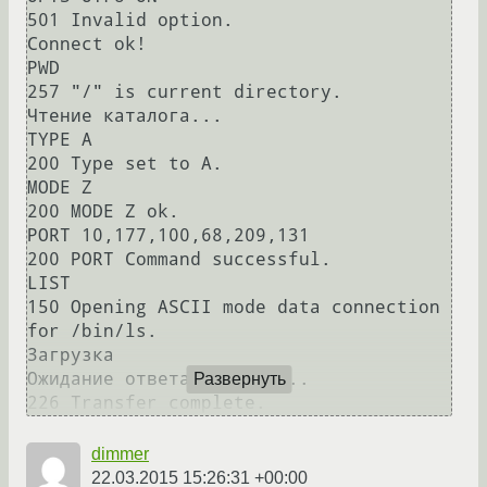
501 Invalid option.

Connect ok!

PWD

257 "/" is current directory.

Чтение каталога...

TYPE A

200 Type set to A.

MODE Z

200 MODE Z ok.

PORT 10,177,100,68,209,131

200 PORT Command successful.

LIST

150 Opening ASCII mode data connection 
for /bin/ls.

Загрузка

Ожидание ответа сервера...

Развернуть
dimmer
22.03.2015 15:26:31 +00:00