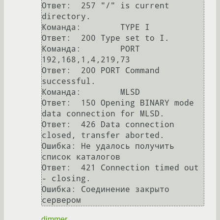
Ответ:	257 "/" is current 
directory.

Команда:	TYPE I

Ответ:	200 Type set to I.

Команда:	PORT 
192,168,1,4,219,73

Ответ:	200 PORT Command 
successful.

Команда:	MLSD

Ответ:	150 Opening BINARY mode 
data connection for MLSD.

Ответ:	426 Data connection 
closed, transfer aborted.

Ошибка:	Не удалось получить 
список каталогов

Ответ:	421 Connection timed out 
- closing.

Ошибка:	Соединение закрыто 
dimmer