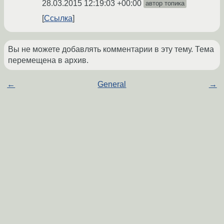
28.03.2015 12:19:03 +00:00
автор топика
Ссылка
Вы не можете добавлять комментарии в эту тему. Тема
перемещена в архив.
←
General
→
Похожие темы
pfsense 2.3.2 ncftp не работает
(2016)
Форум
vsftpd + alpine = 500 Illegal PORT command.
Форум
(2017)
проблема ftp passive
(2012)
Форум
ПОМОГИТЕ !!! FTP Достал Уже !
(2002)
Форум
Активное FTP-соединение через iptables
Форум
(2005)