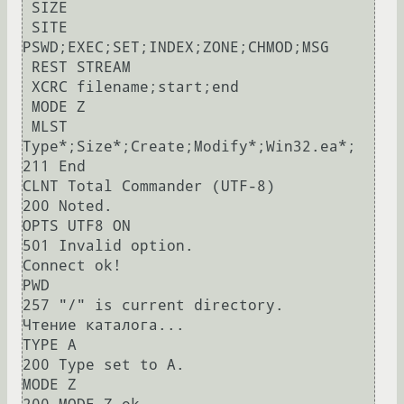
 SIZE

 SITE 
PSWD;EXEC;SET;INDEX;ZONE;CHMOD;MSG

 REST STREAM

 XCRC filename;start;end

 MODE Z

 MLST 
Type*;Size*;Create;Modify*;Win32.ea*;

211 End

CLNT Total Commander (UTF-8)

200 Noted.

OPTS UTF8 ON

501 Invalid option.

Connect ok!

PWD

257 "/" is current directory.

Чтение каталога...

TYPE A

200 Type set to A.

MODE Z
