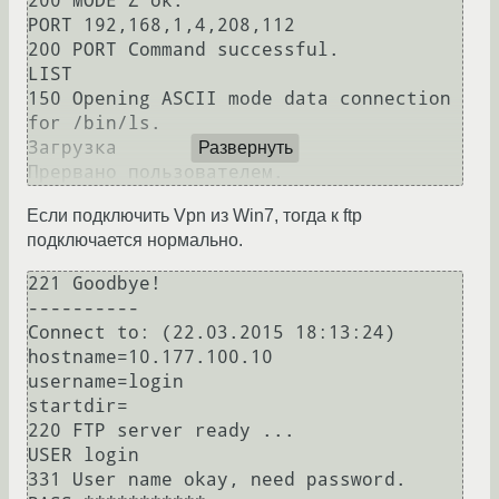
200 MODE Z ok.

PORT 192,168,1,4,208,112

200 PORT Command successful.

LIST

150 Opening ASCII mode data connection 
for /bin/ls.

Загрузка

Развернуть
Если подключить Vpn из Win7, тогда к ftp
подключается нормально.
221 Goodbye!

----------

Connect to: (22.03.2015 18:13:24)

hostname=10.177.100.10

username=login

startdir=

220 FTP server ready ...

USER login

331 User name okay, need password.
