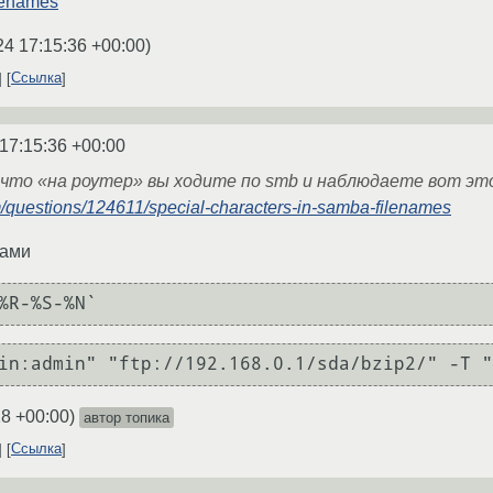
ilenames
24 17:15:36 +00:00
)
Ссылка
17:15:36 +00:00
 что «на роутер» вы ходите по smb и наблюдаете вот эт
om/questions/124611/special-characters-in-samba-filenames
тами
%R-%S-%N`
in:admin" "ftp://192.168.0.1/sda/bzip2/" -T 
18 +00:00
)
автор топика
Ссылка