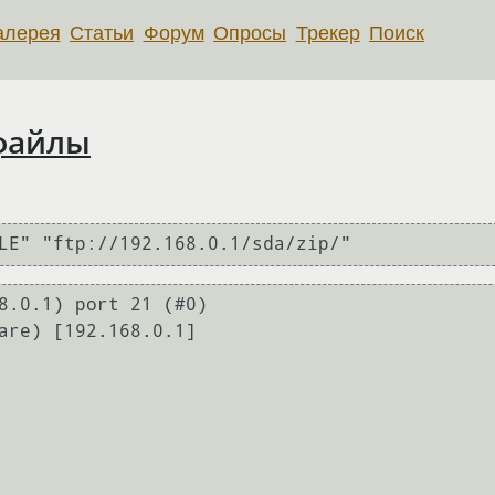
алерея
Статьи
Форум
Опросы
Трекер
Поиск
 файлы
LE" "ftp://192.168.0.1/sda/zip/"
8.0.1) port 21 (#0)

are) [192.168.0.1]
