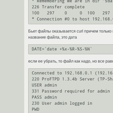
* Remembering we are in dir "sda/
226 Transfer complete

100   297    0     0  100   297 
* Connection #0 to host 192.168.
Бьет файлы оказывается curl причем только 
название файла, это дата
DATE=`date +%x-%R-%S-%N`
если ее убрать, то файл как надо, но все рав
Connected to 192.168.0.1 (192.16
220 ProFTPD 1.3.4b Server (TP-Sh
USER admin

331 Password required for admin

PASS admin

230 User admin logged in

PWD
