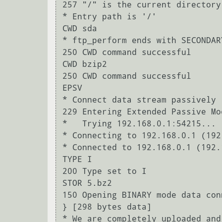
257 "/" is the current directory

* Entry path is '/'

CWD sda

* ftp_perform ends with SECONDARY
250 CWD command successful

CWD bzip2

250 CWD command successful

EPSV

* Connect data stream passively

229 Entering Extended Passive Mo
*   Trying 192.168.0.1:54215...

* Connecting to 192.168.0.1 (192
* Connected to 192.168.0.1 (192.
TYPE I

200 Type set to I

STOR 5.bz2

150 Opening BINARY mode data con
} [298 bytes data]

* We are completely uploaded and 