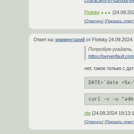
characters-in-samba-f
Flotsky
(
24.09.20
★★★
Ответить
Показать ответ
Ответ на:
комментарий
от Flotsky
24.09.2024 
Попробую угадать,
https://serverfault.c
нет, такое только с да
DATE=`date +%x-
curl -v -u "adm
zte
(
24.09.2024 19:13:
Ответить
Показать ответ