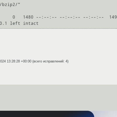
bzip2/"

     0   1480 --:--:-- --:--:-- --:--:--  149
0.1 left intact
2024 13:28:28 +00:00
(всего исправлений: 4)