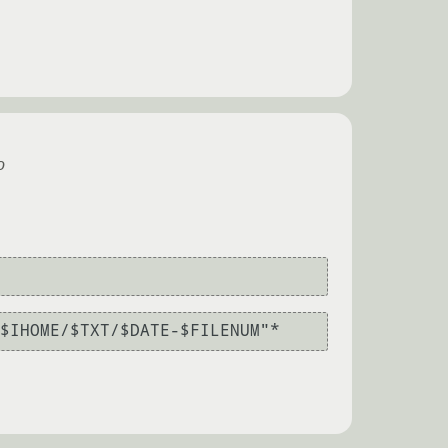
о
"$IHOME/$TXT/$DATE-$FILENUM"*