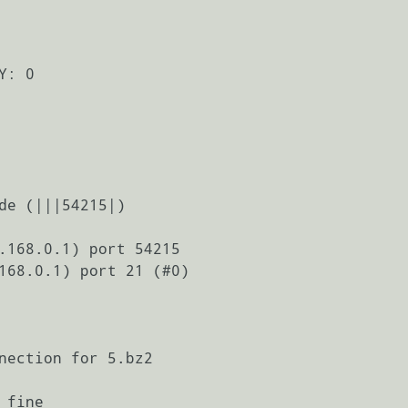
: 0

de (|||54215|)

.168.0.1) port 54215

168.0.1) port 21 (#0)

nection for 5.bz2

fine
