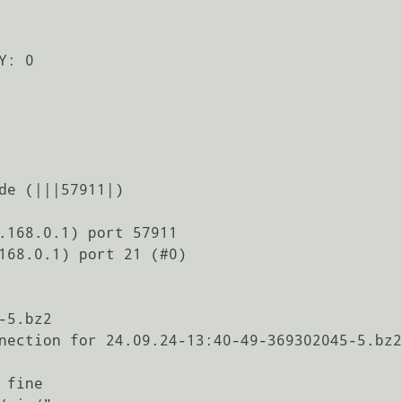
: 0

de (|||57911|)

.168.0.1) port 57911

168.0.1) port 21 (#0)

5.bz2

nection for 24.09.24-13:40-49-369302045-5.bz2

fine
