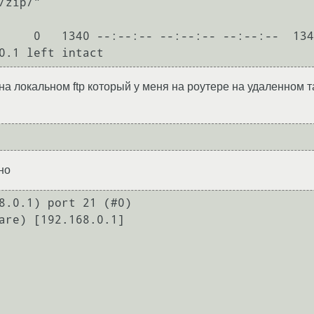
zip/"

     0   1340 --:--:-- --:--:-- --:--:--  134
0.1 left intact
на локальном ftp который у меня на роутере на удаленном т
но
8.0.1) port 21 (#0)

are) [192.168.0.1]
