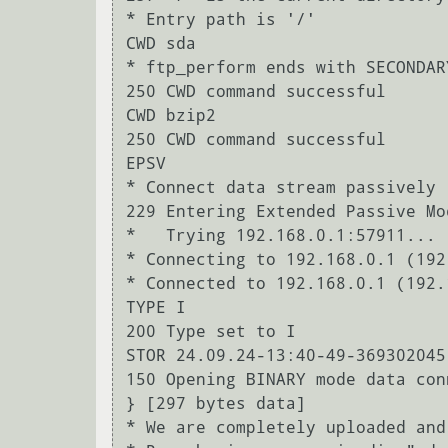
* Entry path is '/'

CWD sda

* ftp_perform ends with SECONDARY
250 CWD command successful

CWD bzip2

250 CWD command successful

EPSV

* Connect data stream passively

229 Entering Extended Passive Mo
*   Trying 192.168.0.1:57911...

* Connecting to 192.168.0.1 (192
* Connected to 192.168.0.1 (192.
TYPE I

200 Type set to I

STOR 24.09.24-13:40-49-369302045-
150 Opening BINARY mode data con
} [297 bytes data]

* We are completely uploaded and 