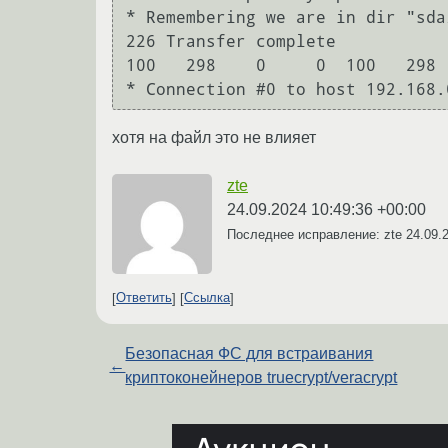
* Remembering we are in dir "sda/
226 Transfer complete

100   298    0     0  100   298 
* Connection #0 to host 192.168.
хотя на файл это не влияет
zte
24.09.2024 10:49:36 +00:00
Последнее исправление: zte
24.09.
Ответить
Ссылка
Безопасная ФС для встраивания
←
криптоконейнеров truecrypt/veracrypt