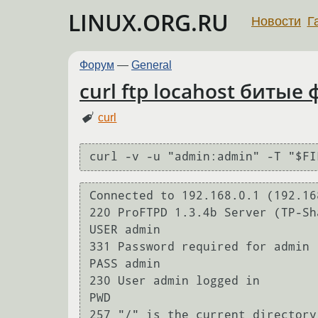
LINUX.ORG.RU
Новости
Г
Форум
—
General
curl ftp locahost битые
curl
curl -v -u "admin:admin" -T "$FI
Connected to 192.168.0.1 (192.16
220 ProFTPD 1.3.4b Server (TP-Sh
USER admin

331 Password required for admin

PASS admin

230 User admin logged in

PWD

257 "/" is the current directory
