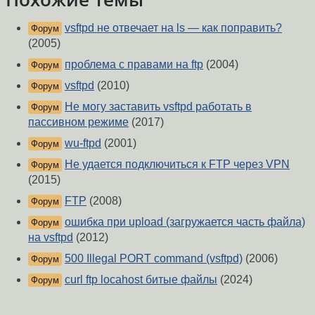
vsftpd не отвечает на ls — как поправить?
Форум
(2005)
проблема с правами на ftp
(2004)
Форум
vsftpd
(2010)
Форум
Не могу заставить vsftpd работать в
Форум
пассивном режиме
(2017)
wu-ftpd
(2001)
Форум
Не удается подключиться к FTP через VPN
Форум
(2015)
FTP
(2008)
Форум
ошибка при upload (загружается часть файла)
Форум
на vsftpd
(2012)
500 Illegal PORT command (vsftpd)
(2006)
Форум
curl ftp locahost битые файлы
(2024)
Форум