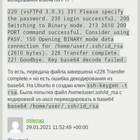
220 (vsFTPd 3.0.3) 331 Please specify
the password. 230 Login successful. 200
Switching to Binary mode. 213 2610 200
PORT command successful. Consider using
PASV. 150 Opening BINARY mode data
connection for /home/user/.ssh/id_rsa
(2610 bytes). 226 Transfer complete.
221 Goodbye. Key base64 decode failed.
То есть, передача файла завершена «226 Transfer
complete.» но есть ошибка декодирования из
ssh-keygen -t
base64. На Ubuntu я создаю ключ
rsa
. Была попытка файл /home/user/.ssh/id_rsa с
кодировкой us-ascii перекодировать в base64
base64 /home/user/.ssh/id_rsa
milenao
29.01.2021 11:52:49 +00:00