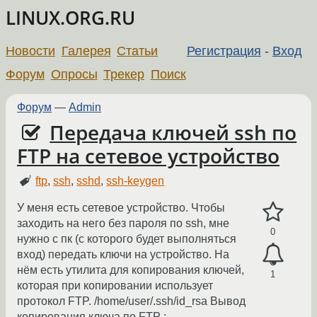
LINUX.ORG.RU
Новости
Галерея
Статьи
Регистрация
-
Вход
Форум
Опросы
Трекер
Поиск
Форум
—
Admin
Передача ключей ssh по
FTP на сетевое устройство
ftp
,
ssh
,
sshd
,
ssh-keygen
У меня есть сетевое устройство. Чтобы
заходить на него без пароля по ssh, мне
0
нужно с пк (с которого будет выполняться
вход) передать ключи на устройство. На
нём есть утилита для копирования ключей,
1
которая при копировании использует
протокол FTP. /home/user/.ssh/id_rsa Вывод
копирования ключа по FTP :