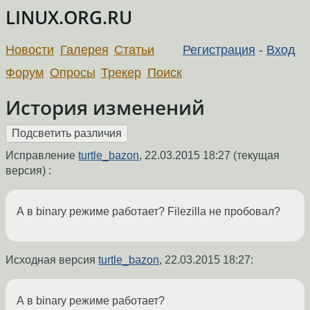
LINUX.ORG.RU
Новости
Галерея
Статьи
Регистрация
-
Вход
Форум
Опросы
Трекер
Поиск
История изменений
Исправление
turtle_bazon
,
22.03.2015 18:27
(текущая
версия) :
А в binary режиме работает? Filezilla не пробовал?
Исходная версия
turtle_bazon
,
22.03.2015 18:27
:
А в binary режиме работает?