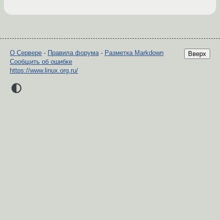
О Сервере
-
Правила форума
-
Разметка Markdown
Вверх
Сообщить об ошибке
https://www.linux.org.ru/