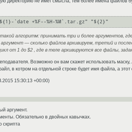
ую директорию не имет смысла, тем более имена файлов бу
 такой алгоритм: принимать три и более аргументов, гд
й аргумент — сколько файлов архивируем, третий и пос
цикл от 1 до $2 , где в теле архивируются все файлы, зад
еподавателя. Возможно он вам скажет использовать маску,
айл, в котром на отдельной строке будет имя файла, а этот
3.2015 15:30:13 +00:00
)
ый аргумент.
ументы. Обязательно в двойных кавычках.
о скрипта