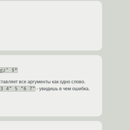
gz" $*
тавляет все аргументы как одно слово.
"3 4" 5 "6 7"
- увидишь в чем ошибка.