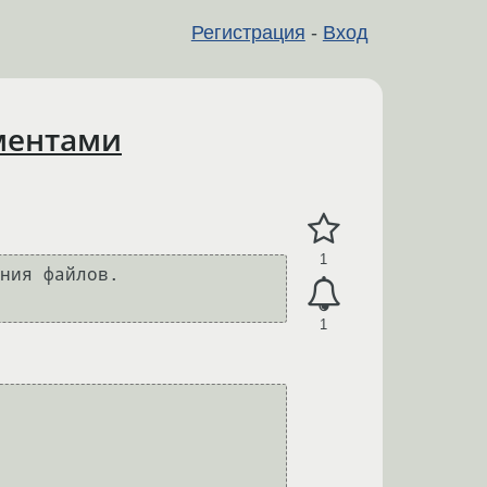
Регистрация
-
Вход
ументами
1
ния файлов.

1