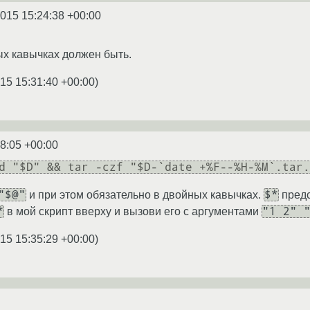
2015 15:24:38 +00:00
х кавычках должен быть.
15 15:31:40 +00:00
)
8:05 +00:00
d "$D" && tar -czf "$D-`date +%F--%H-%M`.tar.
"$@"
$*
и при этом обязательно в двойных кавычках.
предс
*
"1 2" 
в мой скрипт вверху и вызови его с аргументами
15 15:35:29 +00:00
)