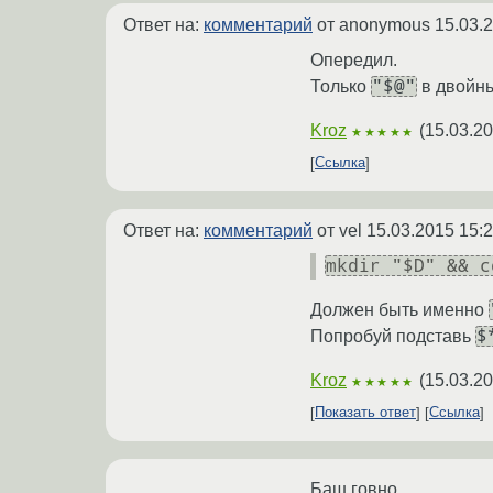
Ответ на:
комментарий
от anonymous
15.03.
Опередил.
"$@"
Только
в двойны
Kroz
(
15.03.20
★★★★★
Ссылка
Ответ на:
комментарий
от vel
15.03.2015 15:2
mkdir "$D" && c
Должен быть именно
$
Попробуй подставь
Kroz
(
15.03.20
★★★★★
Показать ответ
Ссылка
Баш говно