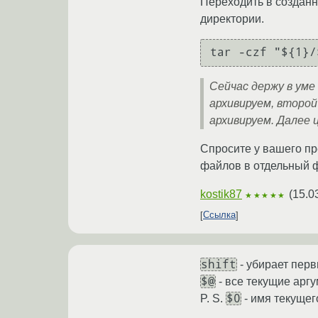
Переходить в созданн
директории.
Сейчас держу в уме
архивируем, второ
архивируем. Далее 
Спросите у вашего пр
файлов в отдельный ф
kostik87
(
15.0
★★★★★
Ссылка
shift
- убирает перв
$@
- все текущие арг
$0
P. S.
- имя текущег