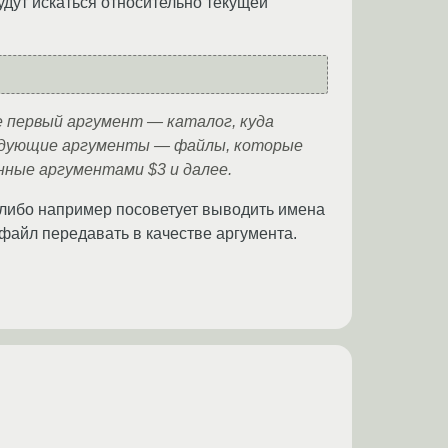
дут искаться относительно текущей
е первый аргумент — каталог, куда
ледующие аргументы — файлы, которые
анные аргументами $3 и далее.
 либо например посоветует выводить имена
 файл передавать в качестве аргумента.