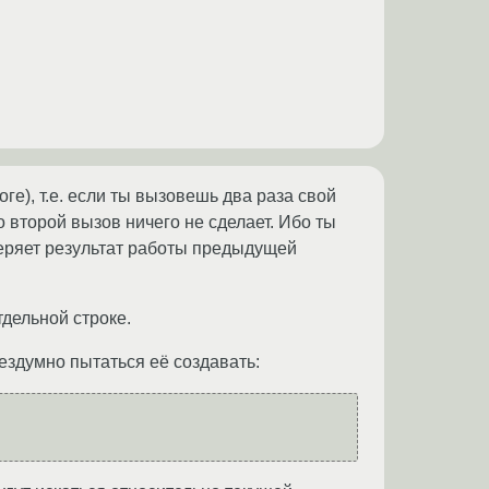
ге), т.е. если ты вызовешь два раза свой
 второй вызов ничего не сделает. Ибо ты
веряет результат работы предыдущей
тдельной строке.
ездумно пытаться её создавать: