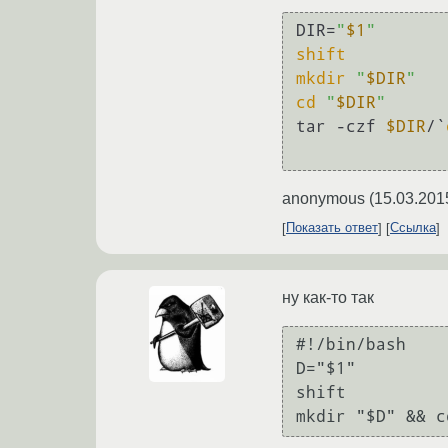
DIR=
"
$1
"
shift
mkdir
"
$DIR
"
cd
"
$DIR
"
tar -czf 
$DIR
/`
anonymous
(
15.03.201
Показать ответ
Ссылка
ну как-то так
#!/bin/bash

D="$1"

shift
