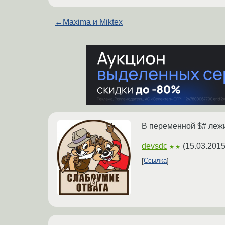
←
Maxima и Miktex
В переменной $# лежи
devsdc
(
15.03.2015
★★
Ссылка