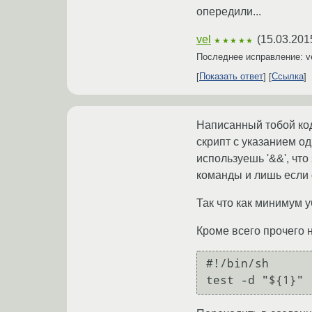
опередили...
vel
(
15.03.201
★★★★★
Последнее исправление: v
Показать ответ
Ссылка
Написанный тобой код 
скрипт с указанием о
используешь '&&', чт
команды и лишь если 
Так что как минимум у
Кроме всего прочего 
#!/bin/sh
