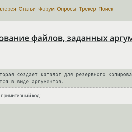
алерея
Статьи
Форум
Опросы
Трекер
Поиск
рование файлов, заданных арг
торая создает каталог для резервного копирова
тся в виде аргументов.
ь примитивный код: