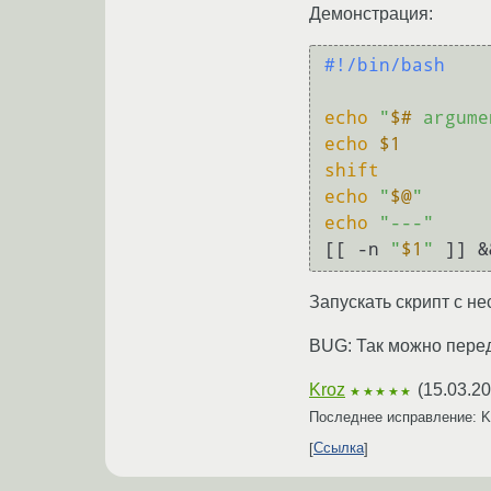
Демонстрация:
#!/bin/bash
echo
"
$#
 argume
echo
$1
shift
echo
"
$@
"
echo
"---"
[[ -n 
"
$1
"
 ]] &
Запускать скрипт с н
BUG: Так можно перед
Kroz
(
15.03.20
★★★★★
Последнее исправление: 
Ссылка