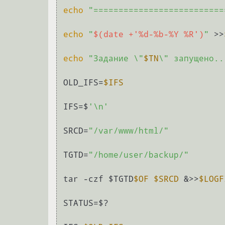
echo
"==========================
echo
"
$(date +'%d-%b-%Y %R')
"
 >>
echo
"Задание \"
$TN
\" запущено..
OLD_IFS=
$IFS
IFS=$
'\n'
SRCD=
"/var/www/html/"
TGTD=
"/home/user/backup/"
tar -czf $TGTD
$OF
$SRCD
 &>>
$LOGF
STATUS=$?
