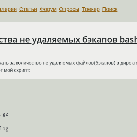
алерея
Статьи
Форум
Опросы
Трекер
Поиск
тва не удаляемых бэкапов bas
ать за количество не удаляемых файлов(бэкапов) в директо
от мой скрипт:
.gz

og
