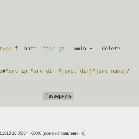
type
 f -name 
'*tar.gz'
 -mmin +1 -delete

e
@
$srv_ip
:
$srv_dir
${syst_dir}
${srv_name}
/

Развернуть
2.2018 10:05:54 +00:00
(всего исправлений: 6)