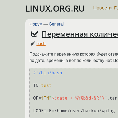
LINUX.ORG.RU
Новости
Г
Форум
—
General
Переменная количес
bash
Подскажите переменную которая будет отвеч
по дате, времени, а вот по количеству нет. В
#!/bin/bash
TN=
test
OF=
$TN
"
$(date +'%Y%b%d-%R')
"
.tar
LOGFILE=/home/user/backup/wplog.l