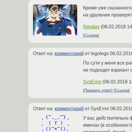
Кроме уже сказанного
на удаление проверят
Niroday
(
06.02.2018 14
Ссылка
Ответ на:
комментарий
от legolegs
06.02.201
По сути у меня все ра
не подходит вариант с
SysError
(
06.02.2018 1
Показать ответ
Ссылка
Ответ на:
комментарий
от SysError
06.02.201
У вас действительно 
именах (в особенности