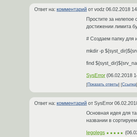
Ответ на:
комментарий
от vodz
06.02.2018 14
Простите за нелепое 
достижении лимита бу
# Создаем папку для 
mkdir -p ${syst_dir}${s
find ${syst_dir}${srv_na
SysError
(
06.02.2018 1
Показать ответы
Ссылка
Ответ на:
комментарий
от SysError
06.02.201
Основная идея для та
названии в сортируе
legolegs
(
06.0
★★★★★