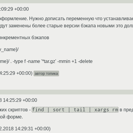
:09:29 +00:00
оформление. Нужно дописать переменную что устанавливае
дут заменены более старые версии бэкапа новыми это долж
инкрементных бэкапов
rv_name}/
me}/ . -type f -name '*tar.gz' -mmin +1 -delete
4:25:29 +00:00
)
автор топика
8 14:25:29 +00:00
find | sort | tail | xargs rm
ких скриптов -
в пре
мой форме.
2.2018 14:29:31 +00:00
)