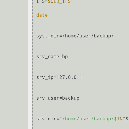
IFS=
$OLD_IFS
date
syst_dir=/home/user/backup/

srv_name=bp

srv_ip=127.0.0.1

srv_user=backup

srv_dir=
"/home/user/backup/
$TN
"
$