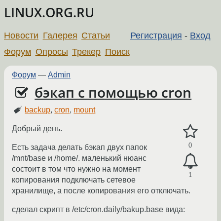
LINUX.ORG.RU
Новости
Галерея
Статьи
Регистрация
-
Вход
Форум
Опросы
Трекер
Поиск
Форум
—
Admin
бэкап с помощью cron
backup
,
cron
,
mount
Добрый день.
0
Есть задача делать бэкап двух папок
/mnt/base и /home/. маленький нюанс
состоит в том что нужно на момент
1
копирования подключать сетевое
хранилище, а после копирования его отключать.
сделал скрипт в /etc/cron.daily/bakup.base вида: