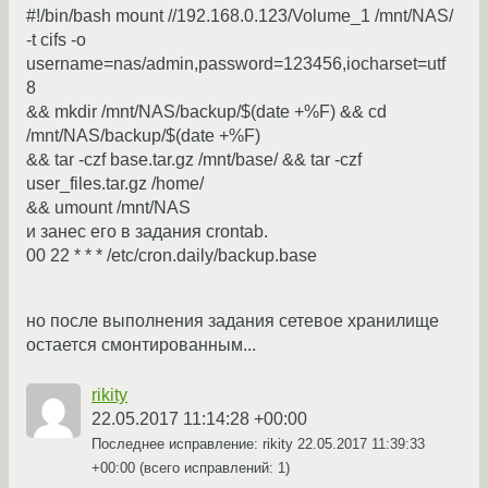
#!/bin/bash mount //192.168.0.123/Volume_1 /mnt/NAS/
-t cifs -o
username=nas/admin,password=123456,iocharset=utf
8
&& mkdir /mnt/NAS/backup/$(date +%F) && cd
/mnt/NAS/backup/$(date +%F)
&& tar -czf base.tar.gz /mnt/base/ && tar -czf
user_files.tar.gz /home/
&& umount /mnt/NAS
и занес его в задания crontab.
00 22 * * * /etc/cron.daily/backup.base
но после выполнения задания сетевое хранилище
остается смонтированным...
rikity
22.05.2017 11:14:28 +00:00
Последнее исправление: rikity
22.05.2017 11:39:33
+00:00
(всего исправлений: 1)