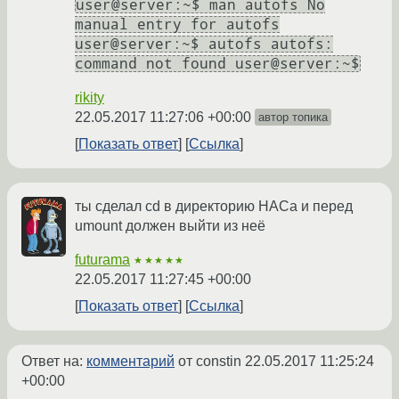
user@server:~$ man autofs No
manual entry for autofs
user@server:~$ autofs autofs:
command not found user@server:~$
rikity
22.05.2017 11:27:06 +00:00
автор топика
Показать ответ
Ссылка
ты сделал cd в директорию НАСа и перед
umount должен выйти из неё
futurama
★★★★★
22.05.2017 11:27:45 +00:00
Показать ответ
Ссылка
Ответ на:
комментарий
от constin
22.05.2017 11:25:24
+00:00