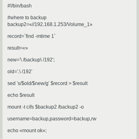
#!/bin/bash
#where to backup
backup2=«//192.168.1.253/Volume_1»
record=`find -mtime 1`
result=«»
new='\ /backup\ /192';
old='.\ /192'
sed 's/$old/$new/g' $record > $result
echo $result
mount -t cifs $backup2 /backup2 -o
username=backup,password=backup,rw
echo «mount ok»;