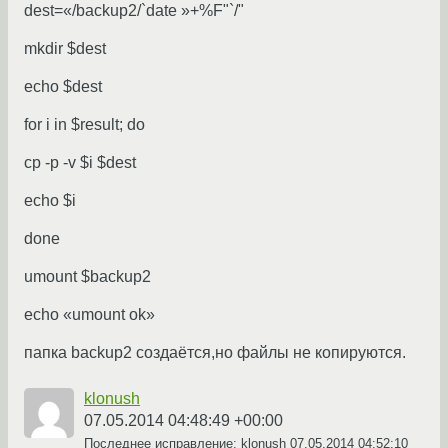
dest=«/backup2/`date »+%F"`/"
mkdir $dest
echo $dest
for i in $result; do
cp -p -v $i $dest
echo $i
done
umount $backup2
echo «umount ok»
папка backup2 создаётся,но файлы не копируются.
klonush
07.05.2014 04:48:49 +00:00
Последнее исправление: klonush
07.05.2014 04:52:10