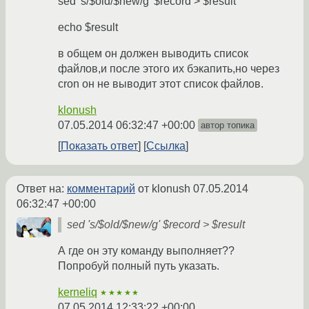
sed 's/$old/$new/g' $record > $result
echo $result
в общем он должен выводить список
файлов,и после этого их бэкапить,но через
cron он не выводит этот список файлов.
klonush
07.05.2014 06:32:47 +00:00
автор топика
Показать ответ
Ссылка
Ответ на:
комментарий
от klonush
07.05.2014
06:32:47 +00:00
sed 's/$old/$new/g' $record > $result
А где он эту команду выполняет??
Попробуй полный путь указать.
kerneliq
★★★★★
07.05.2014 12:33:22 +00:00